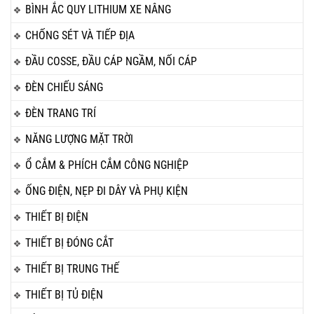
BÌNH ẮC QUY LITHIUM XE NÂNG
CHỐNG SÉT VÀ TIẾP ĐỊA
ĐẦU COSSE, ĐẦU CÁP NGẦM, NỐI CÁP
ĐÈN CHIẾU SÁNG
ĐÈN TRANG TRÍ
NĂNG LƯỢNG MẶT TRỜI
Ổ CẮM & PHÍCH CẮM CÔNG NGHIỆP
ỐNG ĐIỆN, NẸP ĐI DÂY VÀ PHỤ KIỆN
THIẾT BỊ ĐIỆN
THIẾT BỊ ĐÓNG CẮT
THIẾT BỊ TRUNG THẾ
THIẾT BỊ TỦ ĐIỆN