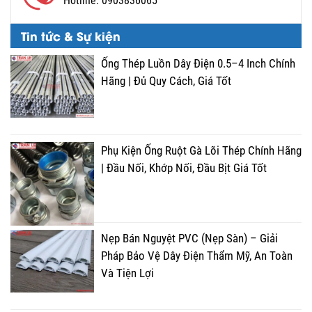
Hotline:
0903836065
Tin tức & Sự kiện
Ống Thép Luồn Dây Điện 0.5–4 Inch Chính
Hãng | Đủ Quy Cách, Giá Tốt
Phụ Kiện Ống Ruột Gà Lõi Thép Chính Hãng
| Đầu Nối, Khớp Nối, Đầu Bịt Giá Tốt
Nẹp Bán Nguyệt PVC (Nẹp Sàn) – Giải
Pháp Bảo Vệ Dây Điện Thẩm Mỹ, An Toàn
Và Tiện Lợi