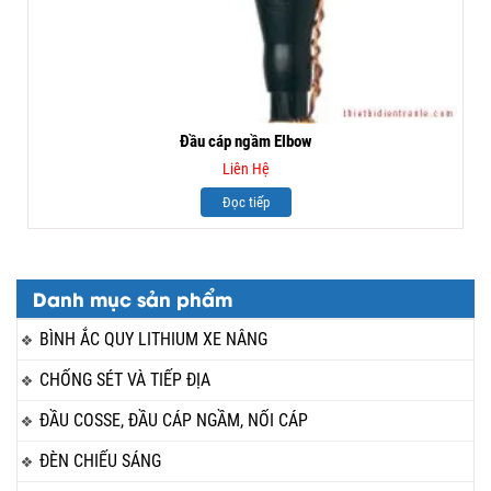
Đầu cáp ngầm Elbow
Liên Hệ
Đọc tiếp
Danh mục sản phẩm
BÌNH ẮC QUY LITHIUM XE NÂNG
CHỐNG SÉT VÀ TIẾP ĐỊA
ĐẦU COSSE, ĐẦU CÁP NGẦM, NỐI CÁP
ĐÈN CHIẾU SÁNG