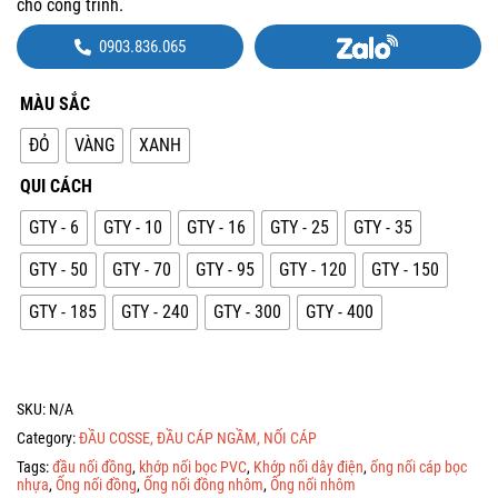
cho công trình.
0903.836.065
MÀU SẮC
ĐỎ
VÀNG
XANH
QUI CÁCH
GTY - 6
GTY - 10
GTY - 16
GTY - 25
GTY - 35
GTY - 50
GTY - 70
GTY - 95
GTY - 120
GTY - 150
GTY - 185
GTY - 240
GTY - 300
GTY - 400
SKU:
N/A
Category:
ĐẦU COSSE, ĐẦU CÁP NGẦM, NỐI CÁP
Tags:
đầu nối đồng
,
khớp nối bọc PVC
,
Khớp nối dây điện
,
ống nối cáp bọc
nhựa
,
Ống nối đồng
,
Ống nối đồng nhôm
,
Ống nối nhôm