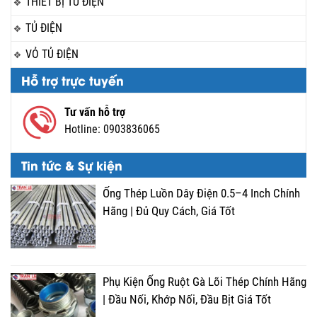
THIẾT BỊ TỦ ĐIỆN
TỦ ĐIỆN
VỎ TỦ ĐIỆN
Hỗ trợ trực tuyến
Tư vấn hỗ trợ
Hotline:
0903836065
Tin tức & Sự kiện
Ống Thép Luồn Dây Điện 0.5–4 Inch Chính
Hãng | Đủ Quy Cách, Giá Tốt
Phụ Kiện Ống Ruột Gà Lõi Thép Chính Hãng
| Đầu Nối, Khớp Nối, Đầu Bịt Giá Tốt