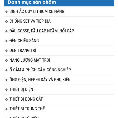
Danh mục sản phẩm
BÌNH ẮC QUY LITHIUM XE NÂNG
CHỐNG SÉT VÀ TIẾP ĐỊA
ĐẦU COSSE, ĐẦU CÁP NGẦM, NỐI CÁP
ĐÈN CHIẾU SÁNG
ĐÈN TRANG TRÍ
NĂNG LƯỢNG MẶT TRỜI
Ổ CẮM & PHÍCH CẮM CÔNG NGHIỆP
ỐNG ĐIỆN, NẸP ĐI DÂY VÀ PHỤ KIỆN
THIẾT BỊ ĐIỆN
THIẾT BỊ ĐÓNG CẮT
THIẾT BỊ TRUNG THẾ