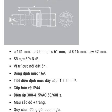
a-131 mm; b-95 mm; c-61 mm; d-8-16 mm; sw-42 mm.
Số cực 3P+N+E.
Vị trí cực nối đất 6h.
Dòng định mức 16A.
Tiết diện định mức dây cáp: 1-2.5 mm².
Cấp bảo vệ IP44.
Điện áp 380-415VAC 50/60Hz.
Màu sắc đỏ + trắng.
Quy cách đóng gói bao nhựa.