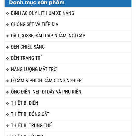
Danh mục sản phẩm
BÌNH ẮC QUY LITHIUM XE NÂNG
CHỐNG SÉT VÀ TIẾP ĐỊA
ĐẦU COSSE, ĐẦU CÁP NGẦM, NỐI CÁP
ĐÈN CHIẾU SÁNG
ĐÈN TRANG TRÍ
NĂNG LƯỢNG MẶT TRỜI
Ổ CẮM & PHÍCH CẮM CÔNG NGHIỆP
ỐNG ĐIỆN, NẸP ĐI DÂY VÀ PHỤ KIỆN
THIẾT BỊ ĐIỆN
THIẾT BỊ ĐÓNG CẮT
THIẾT BỊ TRUNG THẾ