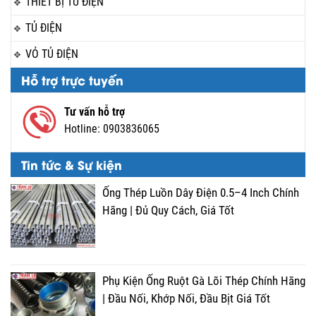
THIẾT BỊ TỦ ĐIỆN
TỦ ĐIỆN
VỎ TỦ ĐIỆN
Hỗ trợ trực tuyến
Tư vấn hỗ trợ
Hotline:
0903836065
Tin tức & Sự kiện
Ống Thép Luồn Dây Điện 0.5–4 Inch Chính
Hãng | Đủ Quy Cách, Giá Tốt
Phụ Kiện Ống Ruột Gà Lõi Thép Chính Hãng
| Đầu Nối, Khớp Nối, Đầu Bịt Giá Tốt