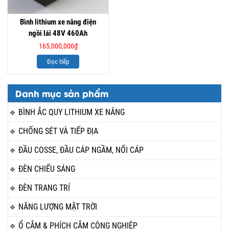
Bình lithium xe nâng điện
ngồi lái 48V 460Ah
165,000,000
₫
Đọc tiếp
Danh mục sản phẩm
BÌNH ẮC QUY LITHIUM XE NÂNG
CHỐNG SÉT VÀ TIẾP ĐỊA
ĐẦU COSSE, ĐẦU CÁP NGẦM, NỐI CÁP
ĐÈN CHIẾU SÁNG
ĐÈN TRANG TRÍ
NĂNG LƯỢNG MẶT TRỜI
Ổ CẮM & PHÍCH CẮM CÔNG NGHIỆP