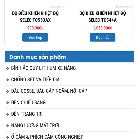
BỘ ĐIỀU KHIỂN NHIỆT ĐỘ
BỘ ĐIỀU KHIỂN NHIỆT ĐỘ
SELEC TC533AX
SELEC TC544A
900,000
₫
1,060,000
₫
Đọc tiếp
Đọc tiếp
Danh mục sản phẩm
BÌNH ẮC QUY LITHIUM XE NÂNG
CHỐNG SÉT VÀ TIẾP ĐỊA
ĐẦU COSSE, ĐẦU CÁP NGẦM, NỐI CÁP
ĐÈN CHIẾU SÁNG
ĐÈN TRANG TRÍ
NĂNG LƯỢNG MẶT TRỜI
Ổ CẮM & PHÍCH CẮM CÔNG NGHIỆP