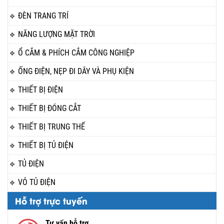
ĐÈN TRANG TRÍ
NĂNG LƯỢNG MẶT TRỜI
Ổ CẮM & PHÍCH CẮM CÔNG NGHIỆP
ỐNG ĐIỆN, NẸP ĐI DÂY VÀ PHỤ KIỆN
THIẾT BỊ ĐIỆN
THIẾT BỊ ĐÓNG CẮT
THIẾT BỊ TRUNG THẾ
THIẾT BỊ TỦ ĐIỆN
TỦ ĐIỆN
VỎ TỦ ĐIỆN
Hỗ trợ trực tuyến
Tư vấn hỗ trợ