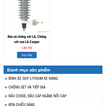
Bảo vệ chống sét LA, Chống
sét van LA Cooper
Liên Hệ
Đọc tiếp
Danh mục sản phẩm
BÌNH ẮC QUY LITHIUM XE NÂNG
CHỐNG SÉT VÀ TIẾP ĐỊA
ĐẦU COSSE, ĐẦU CÁP NGẦM, NỐI CÁP
ĐÈN CHIẾU SÁNG