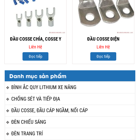
ĐẦU COSSE CHỈA, COSSE Y
ĐẦU COSSE ĐIỆN
Liên Hệ
Liên Hệ
Đọc tiếp
Đọc tiếp
Danh mục sản phẩm
BÌNH ẮC QUY LITHIUM XE NÂNG
CHỐNG SÉT VÀ TIẾP ĐỊA
ĐẦU COSSE, ĐẦU CÁP NGẦM, NỐI CÁP
ĐÈN CHIẾU SÁNG
ĐÈN TRANG TRÍ