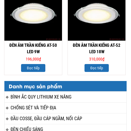
ĐÈN ÂM TRẦN KIẾNG AT-50
ĐÈN ÂM TRẦN KIẾNG AT-52
LED 9W
LED 18W
196,000
₫
310,000
₫
Đọc tiếp
Đọc tiếp
Danh mục sản phẩm
BÌNH ẮC QUY LITHIUM XE NÂNG
CHỐNG SÉT VÀ TIẾP ĐỊA
ĐẦU COSSE, ĐẦU CÁP NGẦM, NỐI CÁP
ĐÈN CHIẾU SÁNG