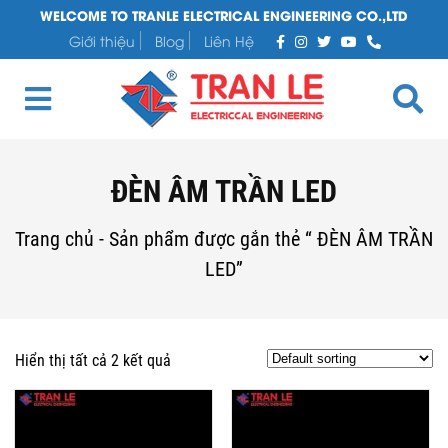
WELCOME TO TRANLE ELECTRICAL ENGINEERING CO.,LTD
Giới thiệu
Blog
Liên Hệ
ĐÈN ÂM TRẦN LED
Trang chủ
-
Sản phẩm được gắn thẻ “ ĐÈN ÂM TRẦN
LED”
Hiển thị tất cả 2 kết quả