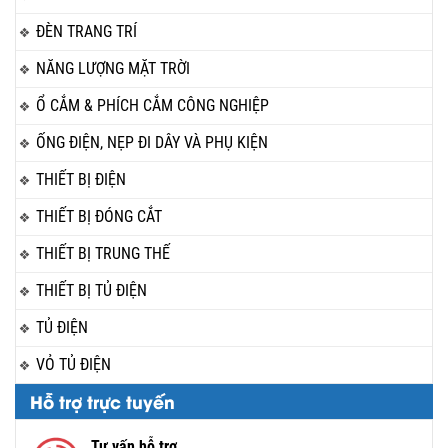
ĐÈN TRANG TRÍ
NĂNG LƯỢNG MẶT TRỜI
Ổ CẮM & PHÍCH CẮM CÔNG NGHIỆP
ỐNG ĐIỆN, NẸP ĐI DÂY VÀ PHỤ KIỆN
THIẾT BỊ ĐIỆN
THIẾT BỊ ĐÓNG CẮT
THIẾT BỊ TRUNG THẾ
THIẾT BỊ TỦ ĐIỆN
TỦ ĐIỆN
VỎ TỦ ĐIỆN
Hỗ trợ trực tuyến
Tư vấn hỗ trợ