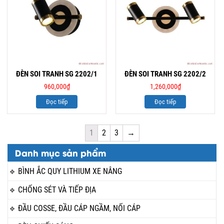
ĐÈN SOI TRANH SG 2202/1
ĐÈN SOI TRANH SG 2202/2
960,000
₫
1,260,000
₫
Đọc tiếp
Đọc tiếp
1
2
3
→
Danh mục sản phẩm
BÌNH ẮC QUY LITHIUM XE NÂNG
CHỐNG SÉT VÀ TIẾP ĐỊA
ĐẦU COSSE, ĐẦU CÁP NGẦM, NỐI CÁP