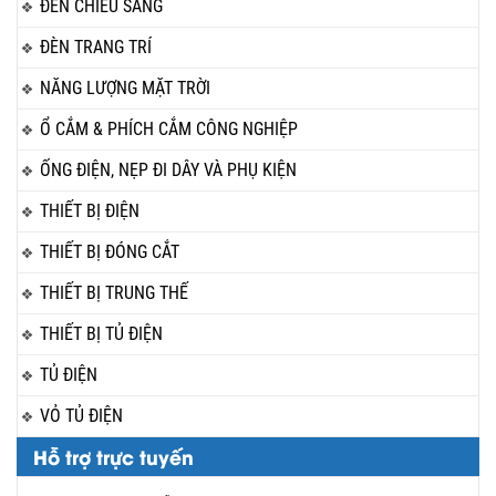
ĐÈN CHIẾU SÁNG
ĐÈN TRANG TRÍ
NĂNG LƯỢNG MẶT TRỜI
Ổ CẮM & PHÍCH CẮM CÔNG NGHIỆP
ỐNG ĐIỆN, NẸP ĐI DÂY VÀ PHỤ KIỆN
THIẾT BỊ ĐIỆN
THIẾT BỊ ĐÓNG CẮT
THIẾT BỊ TRUNG THẾ
THIẾT BỊ TỦ ĐIỆN
TỦ ĐIỆN
VỎ TỦ ĐIỆN
Hỗ trợ trực tuyến