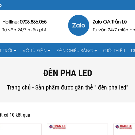
D
Hotline: 0903.836.065
Zalo OA Trần Lê
Tư vấn 24/7 miễn phí
Tư vấn 24/7 miễn ph
 TRỜI
VỎ TỦ ĐIỆN
ĐÈN CHIẾU SÁNG
GIỚI THIỆU
D
ĐÈN PHA LED
Trang chủ
-
Sản phẩm được gắn thẻ “ đèn pha led”
ất cả 10 kết quả