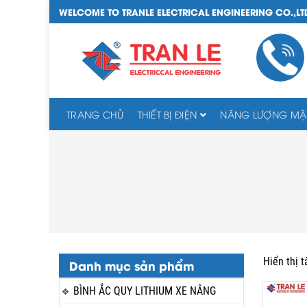
WELCOME TO TRANLE ELECTRICAL ENGINEERING CO.,LT
TRANG CHỦ
THIẾT BỊ ĐIỆN
NĂNG LƯỢNG MẶT
Hiển thị t
Danh mục sản phẩm
BÌNH ẮC QUY LITHIUM XE NÂNG