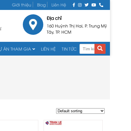
Giới thiệu
Blog
Liên Hệ
Địa chỉ
160 Huỳnh Thị Hai, P. Trung Mỹ
í
Tây, TP. HCM
Ự ÁN THAM GIA
LIÊN HỆ
TIN TỨC