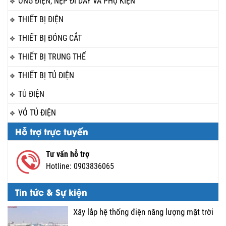
ỐNG ĐIỆN, NẸP ĐI DÂY VÀ PHỤ KIỆN
THIẾT BỊ ĐIỆN
THIẾT BỊ ĐÓNG CẮT
THIẾT BỊ TRUNG THẾ
THIẾT BỊ TỦ ĐIỆN
TỦ ĐIỆN
VỎ TỦ ĐIỆN
Hỗ trợ trực tuyến
Tư vấn hỗ trợ
Hotline:
0903836065
Tin tức & Sự kiện
Xây lắp hệ thống điện năng lượng mặt trời