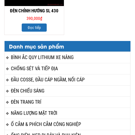
ĐÈN CHỈNH HƯỚNG SL 430
390,000
₫
Đọc tiếp
Danh mục sản phẩm
BÌNH ẮC QUY LITHIUM XE NÂNG
CHỐNG SÉT VÀ TIẾP ĐỊA
ĐẦU COSSE, ĐẦU CÁP NGẦM, NỐI CÁP
ĐÈN CHIẾU SÁNG
ĐÈN TRANG TRÍ
NĂNG LƯỢNG MẶT TRỜI
Ổ CẮM & PHÍCH CẮM CÔNG NGHIỆP