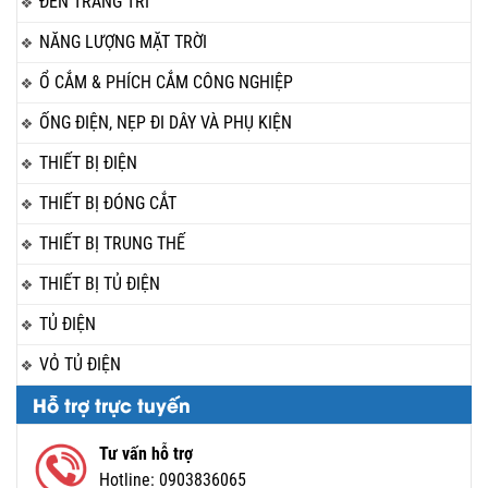
ĐÈN TRANG TRÍ
NĂNG LƯỢNG MẶT TRỜI
Ổ CẮM & PHÍCH CẮM CÔNG NGHIỆP
ỐNG ĐIỆN, NẸP ĐI DÂY VÀ PHỤ KIỆN
THIẾT BỊ ĐIỆN
THIẾT BỊ ĐÓNG CẮT
THIẾT BỊ TRUNG THẾ
THIẾT BỊ TỦ ĐIỆN
TỦ ĐIỆN
VỎ TỦ ĐIỆN
Hỗ trợ trực tuyến
Tư vấn hỗ trợ
Hotline:
0903836065