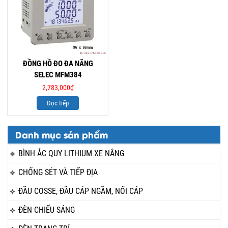
ĐỒNG HỒ ĐO ĐA NĂNG
SELEC MFM384
2,783,000
₫
Đọc tiếp
Danh mục sản phẩm
BÌNH ẮC QUY LITHIUM XE NÂNG
CHỐNG SÉT VÀ TIẾP ĐỊA
ĐẦU COSSE, ĐẦU CÁP NGẦM, NỐI CÁP
ĐÈN CHIẾU SÁNG