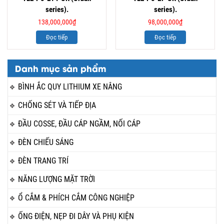
series).
series).
138,000,000
₫
98,000,000
₫
Đọc tiếp
Đọc tiếp
Danh mục sản phẩm
BÌNH ẮC QUY LITHIUM XE NÂNG
CHỐNG SÉT VÀ TIẾP ĐỊA
ĐẦU COSSE, ĐẦU CÁP NGẦM, NỐI CÁP
ĐÈN CHIẾU SÁNG
ĐÈN TRANG TRÍ
NĂNG LƯỢNG MẶT TRỜI
Ổ CẮM & PHÍCH CẮM CÔNG NGHIỆP
ỐNG ĐIỆN, NẸP ĐI DÂY VÀ PHỤ KIỆN