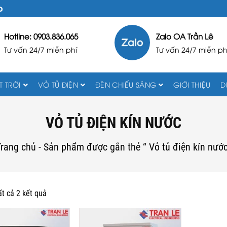
D
Hotline: 0903.836.065
Zalo OA Trần Lê
Tư vấn 24/7 miễn phí
Tư vấn 24/7 miễn ph
 TRỜI
VỎ TỦ ĐIỆN
ĐÈN CHIẾU SÁNG
GIỚI THIỆU
D
VỎ TỦ ĐIỆN KÍN NƯỚC
Trang chủ
-
Sản phẩm được gắn thẻ “ Vỏ tủ điện kín nướ
ất cả 2 kết quả