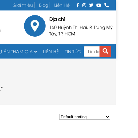
Giới thiệu
Blog
Liên Hệ
Địa chỉ
160 Huỳnh Thị Hai, P. Trung Mỹ
í
Tây, TP. HCM
Ự ÁN THAM GIA
LIÊN HỆ
TIN TỨC
c”