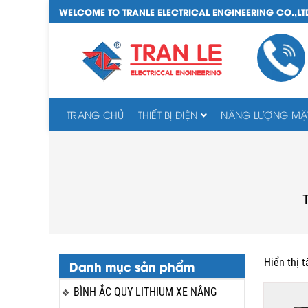
WELCOME TO TRANLE ELECTRICAL ENGINEERING CO.,LT
TRANG CHỦ
THIẾT BỊ ĐIỆN
NĂNG LƯỢNG MẶT
Hiển thị t
Danh mục sản phẩm
BÌNH ẮC QUY LITHIUM XE NÂNG