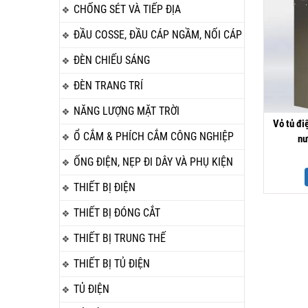
CHỐNG SÉT VÀ TIẾP ĐỊA
ĐẦU COSSE, ĐẦU CÁP NGẦM, NỐI CÁP
ĐÈN CHIẾU SÁNG
ĐÈN TRANG TRÍ
NĂNG LƯỢNG MẶT TRỜI
Vỏ tủ đi
Ổ CẮM & PHÍCH CẮM CÔNG NGHIỆP
nư
ỐNG ĐIỆN, NẸP ĐI DÂY VÀ PHỤ KIỆN
THIẾT BỊ ĐIỆN
THIẾT BỊ ĐÓNG CẮT
THIẾT BỊ TRUNG THẾ
THIẾT BỊ TỦ ĐIỆN
TỦ ĐIỆN