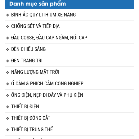
Danh mục sản phẩm
BÌNH ẮC QUY LITHIUM XE NÂNG
CHỐNG SÉT VÀ TIẾP ĐỊA
ĐẦU COSSE, ĐẦU CÁP NGẦM, NỐI CÁP
ĐÈN CHIẾU SÁNG
ĐÈN TRANG TRÍ
NĂNG LƯỢNG MẶT TRỜI
Ổ CẮM & PHÍCH CẮM CÔNG NGHIỆP
ỐNG ĐIỆN, NẸP ĐI DÂY VÀ PHỤ KIỆN
THIẾT BỊ ĐIỆN
THIẾT BỊ ĐÓNG CẮT
THIẾT BỊ TRUNG THẾ