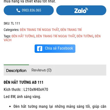
mua hàng và chiết khấu tốt nhất.
0903.836.065
SKU:
TL 111
Categories:
ĐÈN TRANG TRÍ NGOẠI THẤT
,
ĐÈN TRANG TRÍ
Tags:
ĐÈN HẮT TƯỜNG
,
ĐÈN TRANG TRÍ NGOẠI THẤT
,
ĐÈN TƯỜNG
,
ĐÈN
VÁCH
Chia sẻ Facebook
Reviews (0)
Description
ĐÈN HẮT TƯỜNG AB 111
Kích thước : L210xW40xH70
Led 8W, ánh sáng vàng.
Đèn hắt tường mang lại những mảng sáng tối, giúp căn