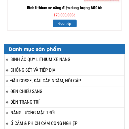
Bình lithium xe nâng điện dung lượng 600Ah
170,000,000
₫
Đọc tiếp
Danh mục sản phẩm
BÌNH ẮC QUY LITHIUM XE NÂNG
CHỐNG SÉT VÀ TIẾP ĐỊA
ĐẦU COSSE, ĐẦU CÁP NGẦM, NỐI CÁP
ĐÈN CHIẾU SÁNG
ĐÈN TRANG TRÍ
NĂNG LƯỢNG MẶT TRỜI
Ổ CẮM & PHÍCH CẮM CÔNG NGHIỆP