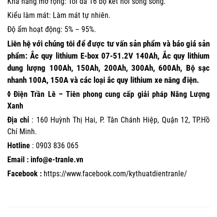
Khả năng mở rộng: Tối đa 16 bộ kết nối song song.
Kiểu làm mát: Làm mát tự nhiên.
Độ ẩm hoạt động: 5% – 95%.
Liên hệ
với
chúng tôi
để được tư vấn sản phẩm và báo giá sản
phẩm: Ắc quy lithium E-box 07-51.2V 140Ah, Ắc quy lithium
dung lượng 100Ah, 150Ah, 200Ah, 300Ah, 600Ah, Bộ sạc
nhanh 100A, 150A và các loại ắc quy lithium xe nâng điện.
◊ Điện Trần Lê – Tiên phong cung cấp giải pháp Năng Lượng
Xanh
Địa chỉ
: 160 Huỳnh Thị Hai, P. Tân Chánh Hiệp, Quận 12, TP.Hồ
Chí Minh.
Hotline
:
0903 836 065
Email : info@e-tranle.vn
Facebook :
https://www.facebook.com/kythuatdientranle/