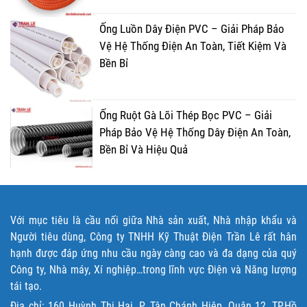
Ống Luồn Dây Điện PVC – Giải Pháp Bảo
Vệ Hệ Thống Điện An Toàn, Tiết Kiệm Và
Bền Bỉ
Ống Ruột Gà Lõi Thép Bọc PVC – Giải
Pháp Bảo Vệ Hệ Thống Dây Điện An Toàn,
Bền Bỉ Và Hiệu Quả
Với mục tiêu là cầu nối giữa Nhà sản xuất, Nhà nhập khẩu và
Người tiêu dùng, Công ty TNHH Kỹ Thuật Điện Trần Lê rất hân
hạnh được đáp ứng nhu cầu ngày càng cao và đa dạng của quý
Công ty, Nhà máy, Xí nghiệp…trong lĩnh vực Điện và Năng lượng
tái tạo.
Địa chỉ: 160 Huỳnh Thị Hai, P. Tân Chánh Hiệp, Quận 12, TP.Hồ