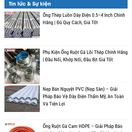
Tin tức & Sự kiện
Ống Thép Luồn Dây Điện 0.5–4 Inch Chính
Hãng | Đủ Quy Cách, Giá Tốt
Phụ Kiện Ống Ruột Gà Lõi Thép Chính Hãng
| Đầu Nối, Khớp Nối, Đầu Bịt Giá Tốt
Nẹp Bán Nguyệt PVC (Nẹp Sàn) – Giải
Pháp Bảo Vệ Dây Điện Thẩm Mỹ, An Toàn
Và Tiện Lợi
Ống Ruột Gà Cam HDPE – Giải Pháp Bảo