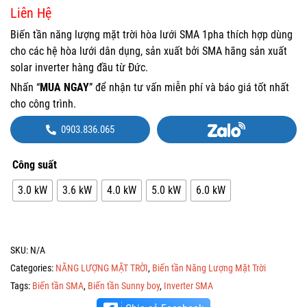
Liên Hệ
Biến tần năng lượng mặt trời hòa lưới SMA 1pha thích hợp dùng
cho các hệ hòa lưới dân dụng, sản xuất bởi SMA hãng sản xuất
solar inverter hàng đầu từ Đức.
Nhấn “
MUA NGAY
” để nhận tư vấn miễn phí và báo giá tốt nhất
cho công trình.
0903.836.065
Công suất
3.0 kW
3.6 kW
4.0 kW
5.0 kW
6.0 kW
SKU:
N/A
Categories:
NĂNG LƯỢNG MẶT TRỜI
,
Biến tần Năng Lượng Mặt Trời
Tags:
Biến tần SMA
,
Biến tần Sunny boy
,
Inverter SMA