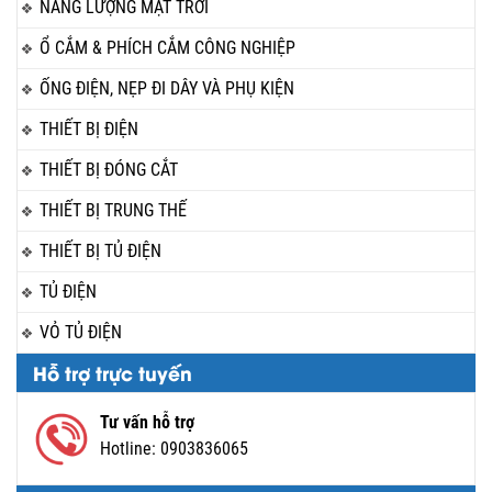
NĂNG LƯỢNG MẶT TRỜI
Ổ CẮM & PHÍCH CẮM CÔNG NGHIỆP
ỐNG ĐIỆN, NẸP ĐI DÂY VÀ PHỤ KIỆN
THIẾT BỊ ĐIỆN
THIẾT BỊ ĐÓNG CẮT
THIẾT BỊ TRUNG THẾ
THIẾT BỊ TỦ ĐIỆN
TỦ ĐIỆN
VỎ TỦ ĐIỆN
Hỗ trợ trực tuyến
Tư vấn hỗ trợ
Hotline:
0903836065