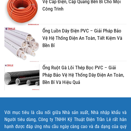
Vệ Cáp Điện, Cáp Quang Bền Bỉ Cho Mọi
Công Trình
Ống Luồn Dây Điện PVC – Giải Pháp Bảo
Vệ Hệ Thống Điện An Toàn, Tiết Kiệm Và
Bền Bỉ
Ống Ruột Gà Lõi Thép Bọc PVC – Giải
Pháp Bảo Vệ Hệ Thống Dây Điện An Toàn,
Bền Bỉ Và Hiệu Quả
Với mục tiêu là cầu nối giữa Nhà sản xuất, Nhà nhập khẩu và
Người tiêu dùng, Công ty TNHH Kỹ Thuật Điện Trần Lê rất hân
hạnh được đáp ứng nhu cầu ngày càng cao và đa dạng của quý