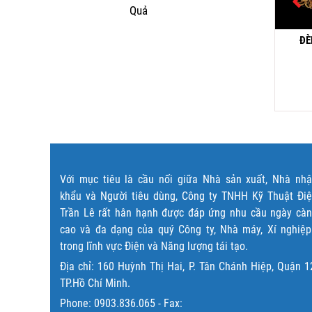
Quả
ĐÈ
ĐÈN THẢ JYY
ĐÈN PHA LÊ CFL 8876L
6,000,000
₫
8,230,000
₫
Đọc tiếp
Đọc tiếp
Với mục tiêu là cầu nối giữa Nhà sản xuất, Nhà nh
khẩu và Người tiêu dùng, Công ty TNHH Kỹ Thuật Đi
Trần Lê rất hân hạnh được đáp ứng nhu cầu ngày cà
cao và đa dạng của quý Công ty, Nhà máy, Xí nghiệ
trong lĩnh vực Điện và Năng lượng tái tạo.
Địa chỉ: 160 Huỳnh Thị Hai, P. Tân Chánh Hiệp, Quận 1
TP.Hồ Chí Minh.
Phone:
0903.836.065
- Fax: