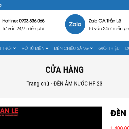
D
Hotline: 0903.836.065
Zalo OA Trần Lê
Tư vấn 24/7 miễn phí
Tư vấn 24/7 miễn ph
 TRỜI
VỎ TỦ ĐIỆN
ĐÈN CHIẾU SÁNG
GIỚI THIỆU
D
CỬA HÀNG
Trang chủ
-
ĐÈN ÂM NƯỚC HF 23
ĐÈN
1,400,0