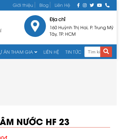
Giới thiệu
Blog
Liên Hệ
Địa chỉ
160 Huỳnh Thị Hai, P. Trung Mỹ
í
Tây, TP. HCM
Ự ÁN THAM GIA
LIÊN HỆ
TIN TỨC
 ÂM NƯỚC HF 23
00
₫