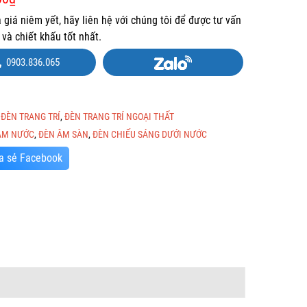
à giá niêm yết, hãy liên hệ với chúng tôi để được tư vấn
và chiết khấu tốt nhất.
0903.836.065
:
ĐÈN TRANG TRÍ
,
ĐÈN TRANG TRÍ NGOẠI THẤT
ÂM NƯỚC
,
ĐÈN ÂM SÀN
,
ĐÈN CHIẾU SÁNG DƯỚI NƯỚC
a sẻ Facebook