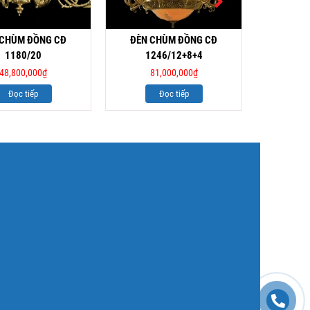
 CHÙM ĐỒNG CĐ
ĐÈN CHÙM ĐỒNG CĐ
ĐÈN PHA
1180/20
1246/12+8+4
7
48,800,000
₫
81,000,000
₫
Đọc tiếp
Đọc tiếp