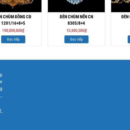
N CHÙM ĐỒNG CĐ
ĐÈN CHÙM NẾN CN
ĐÈN
1201/16+8+5
8305/8+4
190,000,000
₫
10,600,000
₫
Đọc tiếp
Đọc tiếp
ập
ện
ng
p…
2,