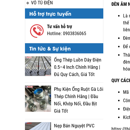
VỎ TỦ ĐIỆN
ĐÈN ÂM 
Hỗ trợ trực tuyến
Là 
thế
Tư vấn hỗ trợ
liê
Hotline:
0903836065
Đèn
Để 
Tin tức & Sự kiện
Thâ
Ống Thép Luồn Dây Điện
đèn
0.5–4 Inch Chính Hãng |
hóa
Đủ Quy Cách, Giá Tốt
QUY CÁC
Phụ Kiện Ống Ruột Gà Lõi
Mã 
Thép Chính Hãng | Đầu
Côn
Nối, Khớp Nối, Đầu Bịt
Điệ
Giá Tốt
Kíc
Nẹp Bán Nguyệt PVC
https://t