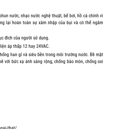
hun nước, nhạc nước nghệ thuật, bể bơi, hồ cá chính vì
ống lại hoàn toàn sự xâm nhập của bụi và có thể ngâm
c đích của người sử dụng.
điện áp thấp 12 hay 24VAC.
chống han gỉ và siêu bền trong môi trường nước. Bề mặt
mẽ với bức xạ ánh sáng rộng, chống bào mòn, chống oxi
oai-that/