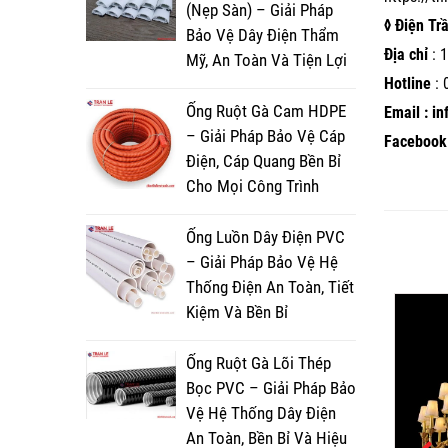
(Nẹp Sàn) – Giải Pháp
◊ Điện Tr
Bảo Vệ Dây Điện Thẩm
Địa chỉ
: 1
Mỹ, An Toàn Và Tiện Lợi
Hotline
:
Ống Ruột Gà Cam HDPE
Email : i
– Giải Pháp Bảo Vệ Cáp
Facebook 
Điện, Cáp Quang Bền Bỉ
Cho Mọi Công Trình
Ống Luồn Dây Điện PVC
– Giải Pháp Bảo Vệ Hệ
Thống Điện An Toàn, Tiết
Kiệm Và Bền Bỉ
Ống Ruột Gà Lõi Thép
Bọc PVC – Giải Pháp Bảo
Vệ Hệ Thống Dây Điện
An Toàn, Bền Bỉ Và Hiệu