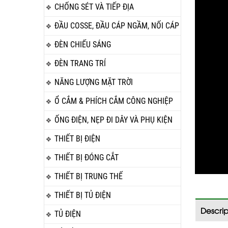
CHỐNG SÉT VÀ TIẾP ĐỊA
ĐẦU COSSE, ĐẦU CÁP NGẦM, NỐI CÁP
ĐÈN CHIẾU SÁNG
ĐÈN TRANG TRÍ
NĂNG LƯỢNG MẶT TRỜI
Ổ CẮM & PHÍCH CẮM CÔNG NGHIỆP
ỐNG ĐIỆN, NẸP ĐI DÂY VÀ PHỤ KIỆN
THIẾT BỊ ĐIỆN
THIẾT BỊ ĐÓNG CẮT
THIẾT BỊ TRUNG THẾ
THIẾT BỊ TỦ ĐIỆN
Descrip
TỦ ĐIỆN