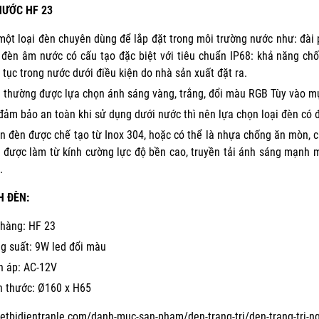
NƯỚC HF 23
một loại đèn chuyên dùng để lắp đặt trong môi trường nước như: đài p
 đèn âm nước có cấu tạo đặc biệt với tiêu chuẩn IP68: khả năng ch
n tục trong nước dưới điều kiện do nhà sản xuất đặt ra.
 thường được lựa chọn ánh sáng vàng, trắng, đổi màu RGB Tùy vào mụ
đảm bảo an toàn khi sử dụng dưới nước thì nên lựa chọn loại đèn có 
n đèn được chế tạo từ Inox 304, hoặc có thể là nhựa chống ăn mòn, 
 được làm từ kính cường lực độ bền cao, truyền tải ánh sáng mạnh 
.
H ĐÈN:
hàng: HF 23
g suất: 9W led đổi màu
n áp: AC-12V
h thước: Ø160 x H65
hietbidientranle.com/danh-muc-san-pham/den-trang-tri/den-trang-tri-ng