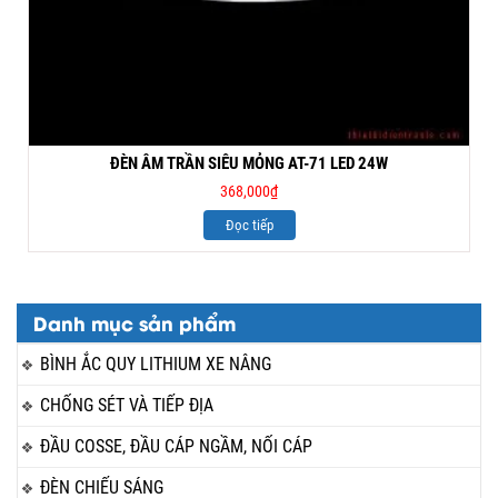
ĐÈN ÂM TRẦN SIÊU MỎNG AT-71 LED 24W
368,000
₫
Đọc tiếp
Danh mục sản phẩm
BÌNH ẮC QUY LITHIUM XE NÂNG
CHỐNG SÉT VÀ TIẾP ĐỊA
ĐẦU COSSE, ĐẦU CÁP NGẦM, NỐI CÁP
ĐÈN CHIẾU SÁNG