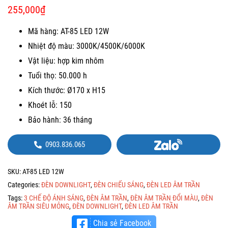
255,000
₫
Mã hàng: AT-85 LED 12W
Nhiệt độ màu: 3000K/4500K/6000K
Vật liệu: hợp kim nhôm
Tuổi thọ: 50.000 h
Kích thước: Ø170 x H15
Khoét lỗ: 150
Bảo hành: 36 tháng
0903.836.065
SKU:
AT-85 LED 12W
Categories:
ĐÈN DOWNLIGHT
,
ĐÈN CHIẾU SÁNG
,
ĐÈN LED ÂM TRẦN
Tags:
3 CHẾ ĐỘ ÁNH SÁNG
,
ĐÈN ÂM TRẦN
,
ĐÈN ÂM TRẦN ĐỔI MÀU
,
ĐÈN
ÂM TRẦN SIÊU MỎNG
,
ĐÈN DOWNLIGHT
,
ĐÈN LED ÂM TRẦN
Chia sẻ Facebook