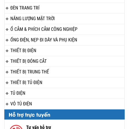
ĐÈN TRANG TRÍ
NĂNG LƯỢNG MẶT TRỜI
Ổ CẮM & PHÍCH CẮM CÔNG NGHIỆP
ỐNG ĐIỆN, NẸP ĐI DÂY VÀ PHỤ KIỆN
THIẾT BỊ ĐIỆN
THIẾT BỊ ĐÓNG CẮT
THIẾT BỊ TRUNG THẾ
THIẾT BỊ TỦ ĐIỆN
TỦ ĐIỆN
VỎ TỦ ĐIỆN
Hỗ trợ trực tuyến
Tư vấn hỗ trợ