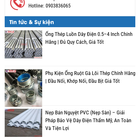
Hotline:
0903836065
Tin tức & Sự kiện
Ống Thép Luồn Dây Điện 0.5–4 Inch Chính
Hãng | Đủ Quy Cách, Giá Tốt
Phụ Kiện Ống Ruột Gà Lõi Thép Chính Hãng
| Đầu Nối, Khớp Nối, Đầu Bịt Giá Tốt
Nẹp Bán Nguyệt PVC (Nẹp Sàn) – Giải
Pháp Bảo Vệ Dây Điện Thẩm Mỹ, An Toàn
Và Tiện Lợi