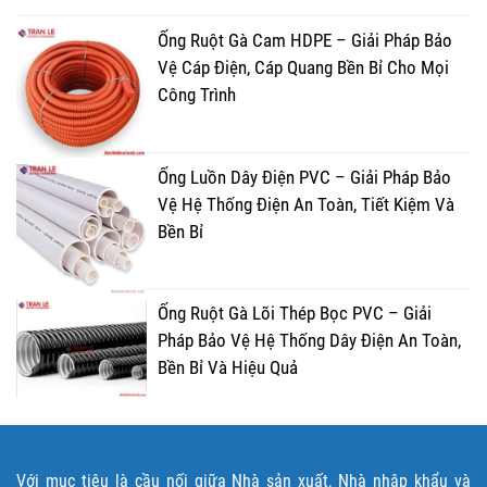
Ống Ruột Gà Cam HDPE – Giải Pháp Bảo
Vệ Cáp Điện, Cáp Quang Bền Bỉ Cho Mọi
Công Trình
Ống Luồn Dây Điện PVC – Giải Pháp Bảo
Vệ Hệ Thống Điện An Toàn, Tiết Kiệm Và
Bền Bỉ
Ống Ruột Gà Lõi Thép Bọc PVC – Giải
Pháp Bảo Vệ Hệ Thống Dây Điện An Toàn,
Bền Bỉ Và Hiệu Quả
Với mục tiêu là cầu nối giữa Nhà sản xuất, Nhà nhập khẩu và