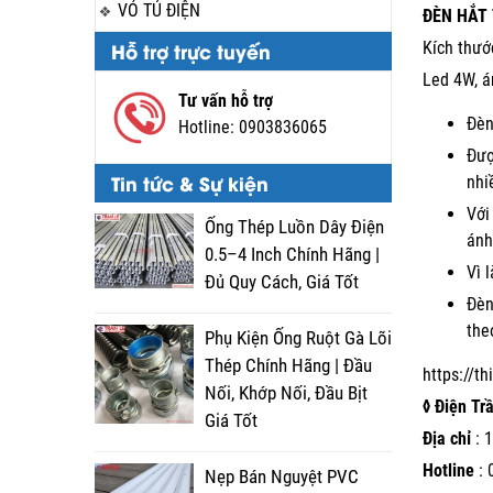
VỎ TỦ ĐIỆN
ĐÈN HẮT
Hỗ trợ trực tuyến
Kích thư
Led 4W, á
Tư vấn hỗ trợ
Đèn
Hotline:
0903836065
Đượ
Tin tức & Sự kiện
nhi
Với
Ống Thép Luồn Dây Điện
ánh
0.5–4 Inch Chính Hãng |
Vì 
Đủ Quy Cách, Giá Tốt
Đèn
the
Phụ Kiện Ống Ruột Gà Lõi
Thép Chính Hãng | Đầu
https://t
Nối, Khớp Nối, Đầu Bịt
◊ Điện Tr
Giá Tốt
Địa chỉ
: 1
Hotline
:
Nẹp Bán Nguyệt PVC