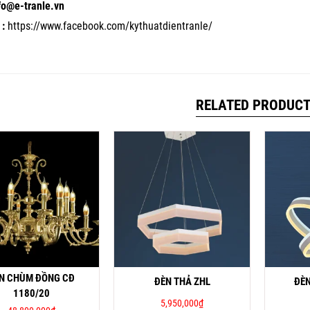
nfo@e-tranle.vn
:
https://www.facebook.com/kythuatdientranle/
RELATED PRODUC
N CHÙM ĐỒNG CĐ
ĐÈN THẢ ZHL
ĐÈN
1180/20
5,950,000
₫