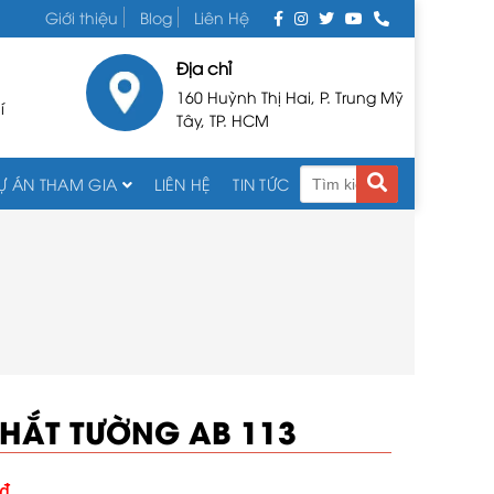
Giới thiệu
Blog
Liên Hệ
Địa chỉ
160 Huỳnh Thị Hai, P. Trung Mỹ
í
Tây, TP. HCM
Ự ÁN THAM GIA
LIÊN HỆ
TIN TỨC
 HẮT TƯỜNG AB 113
₫