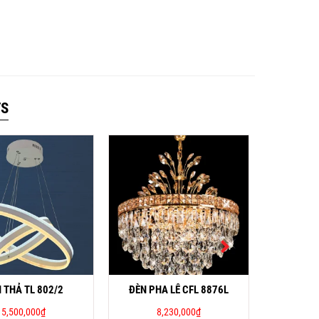
TS
ĐÈN ỐP T
 THẢ TL 802/2
ĐÈN PHA LÊ CFL 8876L
5,500,000
₫
8,230,000
₫