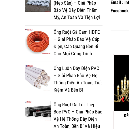
Email : i
(Nẹp Sàn) – Giải Pháp
Bảo Vệ Dây Điện Thẩm
Facebook 
Mỹ, An Toàn Và Tiện Lợi
Ống Ruột Gà Cam HDPE
– Giải Pháp Bảo Vệ Cáp
Điện, Cáp Quang Bền Bỉ
Cho Mọi Công Trình
Ống Luồn Dây Điện PVC
– Giải Pháp Bảo Vệ Hệ
Thống Điện An Toàn, Tiết
Kiệm Và Bền Bỉ
Ống Ruột Gà Lõi Thép
Bọc PVC – Giải Pháp Bảo
ĐÈ
ĐÈN THẢ
ĐÈN THẢ 803/2
Vệ Hệ Thống Dây Điện
An Toàn, Bền Bỉ Và Hiệu
4,570,000
₫
6,900,000
₫