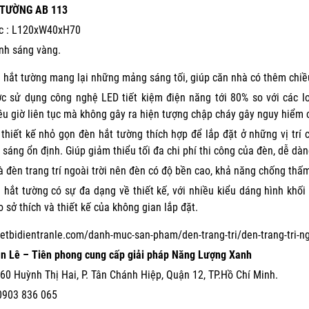
 TƯỜNG AB 113
ớc : L120xW40xH70
nh sáng vàng.
 hắt tường mang lại những mảng sáng tối, giúp căn nhà có thêm chiề
c sử dụng công nghệ LED tiết kiệm điện năng tới 80% so với các lo
ều giờ liên tục mà không gây ra hiện tượng chập cháy gây nguy hiểm 
 thiết kế nhỏ gọn đèn hắt tường thích hợp để lắp đặt ở những vị tr
 sáng ổn định. Giúp giảm thiểu tối đa chi phí thi công của đèn, dễ dàn
là đèn trang trí ngoài trời nên đèn có độ bền cao, khả năng chống thấ
 hắt tường có sự đa dạng về thiết kế, với nhiều kiểu dáng hình khối
o sở thích và thiết kế của không gian lắp đặt.
hietbidientranle.com/danh-muc-san-pham/den-trang-tri/den-trang-tri-ng
ần Lê – Tiên phong cung cấp giải pháp Năng Lượng Xanh
60 Huỳnh Thị Hai, P. Tân Chánh Hiệp, Quận 12, TP.Hồ Chí Minh.
0903 836 065