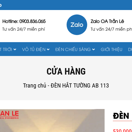
D
Hotline: 0903.836.065
Zalo OA Trần Lê
Tư vấn 24/7 miễn phí
Tư vấn 24/7 miễn ph
 TRỜI
VỎ TỦ ĐIỆN
ĐÈN CHIẾU SÁNG
GIỚI THIỆU
D
CỬA HÀNG
Trang chủ
-
ĐÈN HẮT TƯỜNG AB 113
ĐÈN
530,000