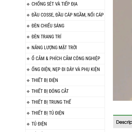
CHỐNG SÉT VÀ TIẾP ĐỊA
ĐẦU COSSE, ĐẦU CÁP NGẦM, NỐI CÁP
ĐÈN CHIẾU SÁNG
ĐÈN TRANG TRÍ
NĂNG LƯỢNG MẶT TRỜI
Ổ CẮM & PHÍCH CẮM CÔNG NGHIỆP
ỐNG ĐIỆN, NẸP ĐI DÂY VÀ PHỤ KIỆN
THIẾT BỊ ĐIỆN
THIẾT BỊ ĐÓNG CẮT
THIẾT BỊ TRUNG THẾ
THIẾT BỊ TỦ ĐIỆN
Descrip
TỦ ĐIỆN