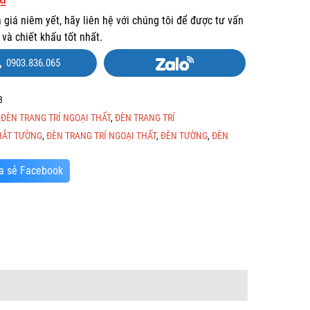
à giá niêm yết, hãy liên hệ với chúng tôi để được tư vấn
và chiết khấu tốt nhất.
0903.836.065
3
:
ĐÈN TRANG TRÍ NGOẠI THẤT
,
ĐÈN TRANG TRÍ
HẮT TƯỜNG
,
ĐÈN TRANG TRÍ NGOẠI THẤT
,
ĐÈN TƯỜNG
,
ĐÈN
a sẻ Facebook