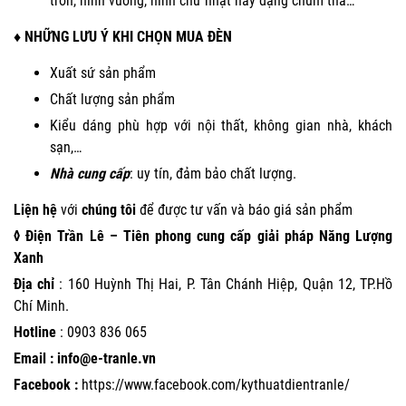
tròn, hình vuông, hình chữ nhật hay dạng chùm thả…
♦ NHỮNG LƯU Ý KHI CHỌN MUA ĐÈN
Xuất sứ sản phẩm
Chất lượng sản phẩm
Kiểu dáng phù hợp với nội thất, không gian nhà, khách
sạn,…
Nhà cung cấp
: uy tín, đảm bảo chất lượng.
Liện hệ
với
chúng tôi
để được tư vấn và báo giá sản phẩm
◊ Điện Trần Lê – Tiên phong cung cấp giải pháp Năng Lượng
Xanh
Địa chỉ
: 160 Huỳnh Thị Hai, P. Tân Chánh Hiệp, Quận 12, TP.Hồ
Chí Minh.
Hotline
:
0903 836 065
Email : info@e-tranle.vn
Facebook :
https://www.facebook.com/kythuatdientranle/