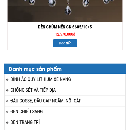
ĐÈN CHÙM NẾN CN 6605/10+5
12,570,000
₫
Đọc tiếp
Danh mục sản phẩm
BÌNH ẮC QUY LITHIUM XE NÂNG
CHỐNG SÉT VÀ TIẾP ĐỊA
ĐẦU COSSE, ĐẦU CÁP NGẦM, NỐI CÁP
ĐÈN CHIẾU SÁNG
ĐÈN TRANG TRÍ