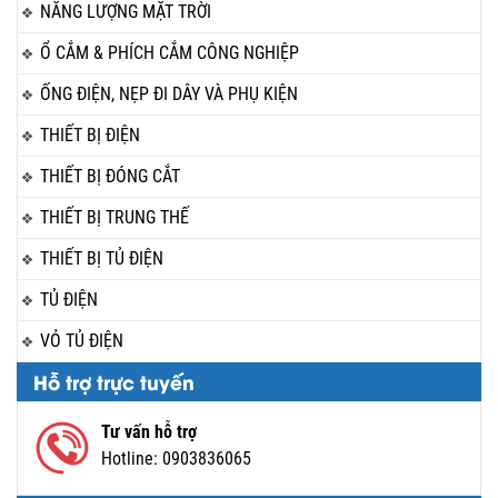
NĂNG LƯỢNG MẶT TRỜI
Ổ CẮM & PHÍCH CẮM CÔNG NGHIỆP
ỐNG ĐIỆN, NẸP ĐI DÂY VÀ PHỤ KIỆN
THIẾT BỊ ĐIỆN
THIẾT BỊ ĐÓNG CẮT
THIẾT BỊ TRUNG THẾ
THIẾT BỊ TỦ ĐIỆN
TỦ ĐIỆN
VỎ TỦ ĐIỆN
Hỗ trợ trực tuyến
Tư vấn hỗ trợ
Hotline:
0903836065