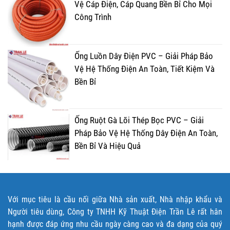
Vệ Cáp Điện, Cáp Quang Bền Bỉ Cho Mọi
Công Trình
Ống Luồn Dây Điện PVC – Giải Pháp Bảo
Vệ Hệ Thống Điện An Toàn, Tiết Kiệm Và
Bền Bỉ
Ống Ruột Gà Lõi Thép Bọc PVC – Giải
Pháp Bảo Vệ Hệ Thống Dây Điện An Toàn,
Bền Bỉ Và Hiệu Quả
Với mục tiêu là cầu nối giữa Nhà sản xuất, Nhà nhập khẩu và
Người tiêu dùng, Công ty TNHH Kỹ Thuật Điện Trần Lê rất hân
hạnh được đáp ứng nhu cầu ngày càng cao và đa dạng của quý