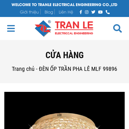
WELCOME TO TRANLE ELECTRICAL ENGINEERING CO.,LTD
Giới thiệu
Blog
Liên Hệ
CỬA HÀNG
Trang chủ
-
ĐÈN ỐP TRẦN PHA LÊ MLF 99896