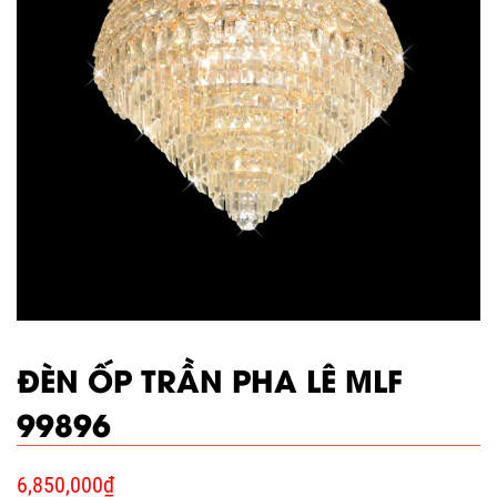
ĐÈN ỐP TRẦN PHA LÊ MLF
99896
6,850,000
₫