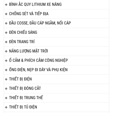
BÌNH ẮC QUY LITHIUM XE NÂNG
CHỐNG SÉT VÀ TIẾP ĐỊA
ĐẦU COSSE, ĐẦU CÁP NGẦM, NỐI CÁP
ĐÈN CHIẾU SÁNG
ĐÈN TRANG TRÍ
NĂNG LƯỢNG MẶT TRỜI
Ổ CẮM & PHÍCH CẮM CÔNG NGHIỆP
ỐNG ĐIỆN, NẸP ĐI DÂY VÀ PHỤ KIỆN
THIẾT BỊ ĐIỆN
THIẾT BỊ ĐÓNG CẮT
THIẾT BỊ TRUNG THẾ
THIẾT BỊ TỦ ĐIỆN