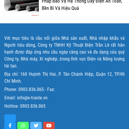
Pháp Bảo Vệ Hệ Thống Dây Điện An Toàn,
Bền Bỉ Và Hiệu Quả
Với mục tiêu là cầu nối giữa Nhà sản xuất, Nhà nhập khẩu và
Người tiêu dùng, Công ty TNHH Kỹ Thuật Điện Trần Lê rất hân
hạnh được đáp ứng nhu cầu ngày càng cao và đa dạng của quý
Công ty, Nhà máy, Xí nghiệp…trong lĩnh vực Điện và Năng lượng
tái tạo.
Địa chỉ: 160 Huỳnh Thị Hai, P. Tân Chánh Hiệp, Quận 12, TP.Hồ
Chí Minh.
Phone:
0903.836.065
- Fax:
Email: info@e-tranle.vn
Hotline:
0903.836.065