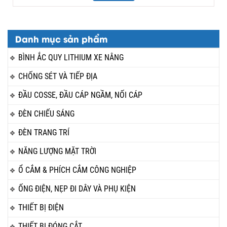
Danh mục sản phẩm
BÌNH ẮC QUY LITHIUM XE NÂNG
CHỐNG SÉT VÀ TIẾP ĐỊA
ĐẦU COSSE, ĐẦU CÁP NGẦM, NỐI CÁP
ĐÈN CHIẾU SÁNG
ĐÈN TRANG TRÍ
NĂNG LƯỢNG MẶT TRỜI
Ổ CẮM & PHÍCH CẮM CÔNG NGHIỆP
ỐNG ĐIỆN, NẸP ĐI DÂY VÀ PHỤ KIỆN
THIẾT BỊ ĐIỆN
THIẾT BỊ ĐÓNG CẮT