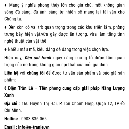
♦ Mang ý nghĩa phong thủy lớn cho gia chủ, một không gian
sống đủ sáng, đủ ánh sáng tự nhiên sẽ mang lại tài vận cho
Chúng ta.
♦ Đèn còn có vai trò quan trọng trong các khu triển lãm, phòng
trưng bày hiện vật,vừa gây được ấn tượng, vừa làm tăng tính
nghệ thuật của vật thể.
♦ Nhiều mẫu mã, kiểu dáng dễ dàng trong việc chọn lựa.
Hiện nay,
Đèn soi tranh
ngày càng chứng tỏ được tầm quan
trọng của nó trong không gian nội thất của mỗi gia đình.
Liện hệ
với
chúng tôi
để được tư vấn sản phẩm và báo giá sản
phẩm:
◊ Điện Trần Lê – Tiên phong cung cấp giải pháp Năng Lượng
Xanh
Địa chỉ
: 160 Huỳnh Thị Hai, P. Tân Chánh Hiệp, Quận 12, TP.Hồ
Chí Minh.
Hotline
:
0903 836 065
Email : info@e-tranle.vn