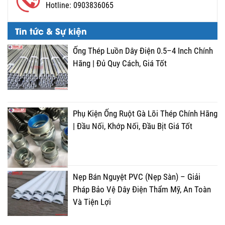
Hotline:
0903836065
Tin tức & Sự kiện
Ống Thép Luồn Dây Điện 0.5–4 Inch Chính
Hãng | Đủ Quy Cách, Giá Tốt
Phụ Kiện Ống Ruột Gà Lõi Thép Chính Hãng
| Đầu Nối, Khớp Nối, Đầu Bịt Giá Tốt
Nẹp Bán Nguyệt PVC (Nẹp Sàn) – Giải
Pháp Bảo Vệ Dây Điện Thẩm Mỹ, An Toàn
Và Tiện Lợi