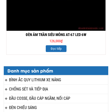
ĐÈN ÂM TRẦN SIÊU MỎNG AT-67 LED 6W
126,000
₫
Đọc tiếp
Danh mục sản phẩm
BÌNH ẮC QUY LITHIUM XE NÂNG
CHỐNG SÉT VÀ TIẾP ĐỊA
ĐẦU COSSE, ĐẦU CÁP NGẦM, NỐI CÁP
ĐÈN CHIẾU SÁNG