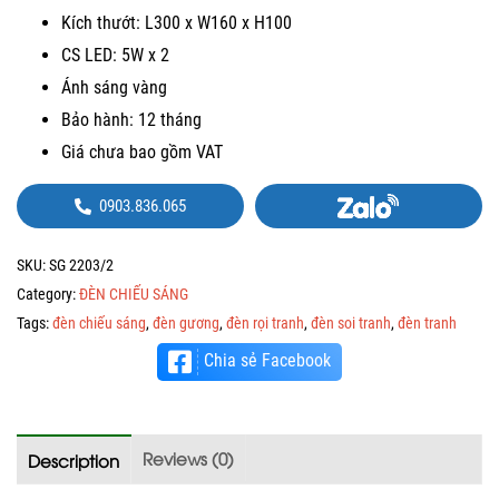
Kích thướt: L300 x W160 x H100
CS LED: 5W x 2
Ánh sáng vàng
Bảo hành: 12 tháng
Giá chưa bao gồm VAT
0903.836.065
SKU:
SG 2203/2
Category:
ĐÈN CHIẾU SÁNG
Tags:
đèn chiếu sáng
,
đèn gương
,
đèn rọi tranh
,
đèn soi tranh
,
đèn tranh
Chia sẻ Facebook
Reviews (0)
Description