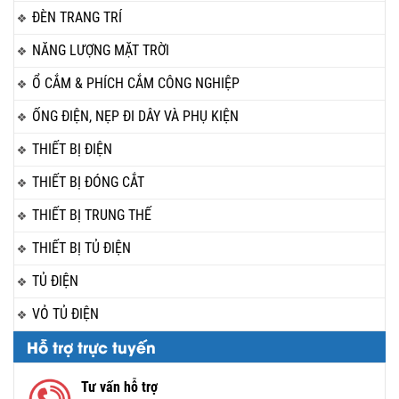
ĐÈN TRANG TRÍ
NĂNG LƯỢNG MẶT TRỜI
Ổ CẮM & PHÍCH CẮM CÔNG NGHIỆP
ỐNG ĐIỆN, NẸP ĐI DÂY VÀ PHỤ KIỆN
THIẾT BỊ ĐIỆN
THIẾT BỊ ĐÓNG CẮT
THIẾT BỊ TRUNG THẾ
THIẾT BỊ TỦ ĐIỆN
TỦ ĐIỆN
VỎ TỦ ĐIỆN
Hỗ trợ trực tuyến
Tư vấn hỗ trợ