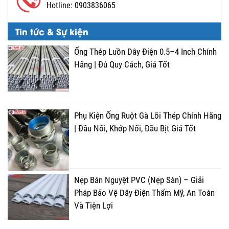
Hotline:
0903836065
Tin tức & Sự kiện
Ống Thép Luồn Dây Điện 0.5–4 Inch Chính
Hãng | Đủ Quy Cách, Giá Tốt
Phụ Kiện Ống Ruột Gà Lõi Thép Chính Hãng
| Đầu Nối, Khớp Nối, Đầu Bịt Giá Tốt
Nẹp Bán Nguyệt PVC (Nẹp Sàn) – Giải
Pháp Bảo Vệ Dây Điện Thẩm Mỹ, An Toàn
Và Tiện Lợi