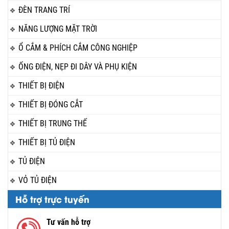
ĐÈN TRANG TRÍ
NĂNG LƯỢNG MẶT TRỜI
Ổ CẮM & PHÍCH CẮM CÔNG NGHIỆP
ỐNG ĐIỆN, NẸP ĐI DÂY VÀ PHỤ KIỆN
THIẾT BỊ ĐIỆN
THIẾT BỊ ĐÓNG CẮT
THIẾT BỊ TRUNG THẾ
THIẾT BỊ TỦ ĐIỆN
TỦ ĐIỆN
VỎ TỦ ĐIỆN
Hỗ trợ trực tuyến
Tư vấn hỗ trợ