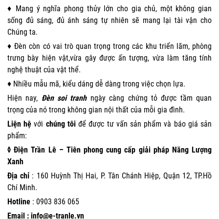
♦ Mang ý nghĩa phong thủy lớn cho gia chủ, một không gian
sống đủ sáng, đủ ánh sáng tự nhiên sẽ mang lại tài vận cho
Chúng ta.
♦ Đèn còn có vai trò quan trọng trong các khu triển lãm, phòng
trưng bày hiện vật,vừa gây được ấn tượng, vừa làm tăng tính
nghệ thuật của vật thể.
♦ Nhiều mẫu mã, kiểu dáng dễ dàng trong việc chọn lựa.
Hiện nay,
Đèn soi tranh
ngày càng chứng tỏ được tầm quan
trọng của nó trong không gian nội thất của mỗi gia đình.
Liện hệ
với
chúng tôi
để được tư vấn sản phẩm và báo giá sản
phẩm:
◊ Điện Trần Lê – Tiên phong cung cấp giải pháp Năng Lượng
Xanh
Địa chỉ
: 160 Huỳnh Thị Hai, P. Tân Chánh Hiệp, Quận 12, TP.Hồ
Chí Minh.
Hotline
:
0903 836 065
Email : info@e-tranle.vn