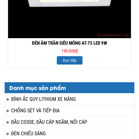
ĐÈN ÂM TRẦN SIÊU MỎNG AT-75 LED 9W
190,000
₫
Đọc tiếp
Danh mục sản phẩm
BÌNH ẮC QUY LITHIUM XE NÂNG
CHỐNG SÉT VÀ TIẾP ĐỊA
ĐẦU COSSE, ĐẦU CÁP NGẦM, NỐI CÁP
ĐÈN CHIẾU SÁNG