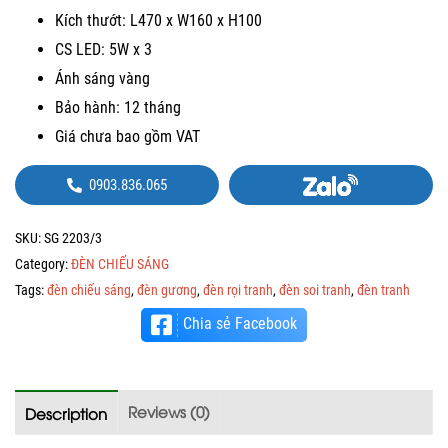
Kích thướt: L470 x W160 x H100
CS LED: 5W x 3
Ánh sáng vàng
Bảo hành: 12 tháng
Giá chưa bao gồm VAT
0903.836.065
SKU:
SG 2203/3
Category:
ĐÈN CHIẾU SÁNG
Tags:
đèn chiếu sáng
,
đèn gương
,
đèn rọi tranh
,
đèn soi tranh
,
đèn tranh
Chia sẻ Facebook
Reviews (0)
Description