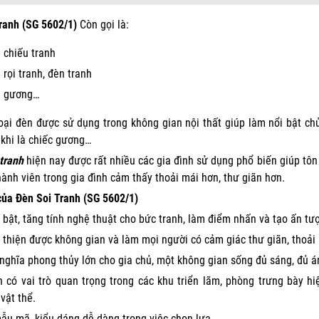
ranh (SG 5602/1)
Còn gọi là:
 chiếu tranh
 rọi tranh, đèn tranh
 gương…
oại đèn được sử dụng trong không gian nội thất giúp làm nổi bật c
 khi là chiếc gương…
 tranh
hiện nay được rất nhiều các gia đình sử dụng phổ biến giúp tôn 
hành viên trong gia đình cảm thấy thoải mái hơn, thư giãn hơn.
ủa Đèn Soi Tranh (SG 5602/1)
 bật, tăng tính nghệ thuật cho bức tranh, làm điểm nhấn và tạo ấn 
i thiện được không gian và làm mọi người có cảm giác thư giãn, thoải 
nghĩa phong thủy lớn cho gia chủ, một không gian sống đủ sáng, đủ á
 có vai trò quan trọng trong các khu triển lãm, phòng trưng bày h
vật thể.
ẫu mã, kiểu dáng dễ dàng trong việc chọn lựa.