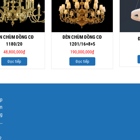
N CHÙM ĐỒNG CĐ
ĐÈN CHÙM ĐỒNG CĐ
1180/20
1201/16+8+5
48,800,000
₫
190,000,000
₫
Đọc tiếp
Đọc tiếp
ập
ện
ng
p…
2,