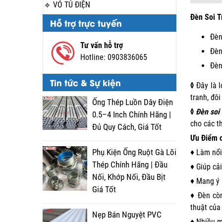
VỎ TỦ ĐIỆN
Đèn Soi T
Hỗ trợ trực tuyến
Đèn
Tư vấn hỗ trợ
Đèn
Hotline:
0903836065
Đèn
Tin tức & Sự kiện
◊
Đây là l
tranh, đôi
Ống Thép Luồn Dây Điện
◊
Đèn soi
0.5–4 Inch Chính Hãng |
cho các t
Đủ Quy Cách, Giá Tốt
Ưu Điểm c
Phụ Kiện Ống Ruột Gà Lõi
♦ Làm nổi
Thép Chính Hãng | Đầu
♦ Giúp cả
Nối, Khớp Nối, Đầu Bịt
♦ Mang ý 
Giá Tốt
♦ Đèn còn
thuật của 
Nẹp Bán Nguyệt PVC
♦ Nhiều m