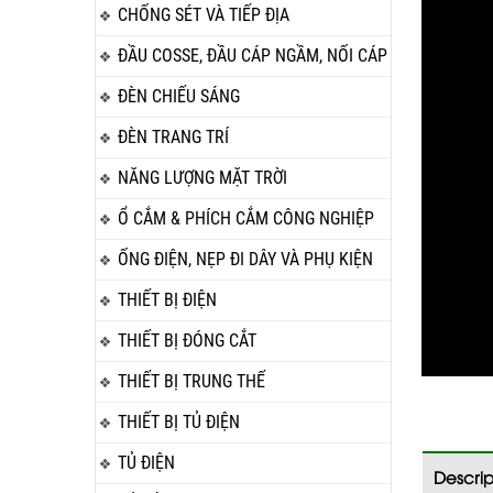
CHỐNG SÉT VÀ TIẾP ĐỊA
ĐẦU COSSE, ĐẦU CÁP NGẦM, NỐI CÁP
ĐÈN CHIẾU SÁNG
ĐÈN TRANG TRÍ
NĂNG LƯỢNG MẶT TRỜI
Ổ CẮM & PHÍCH CẮM CÔNG NGHIỆP
ỐNG ĐIỆN, NẸP ĐI DÂY VÀ PHỤ KIỆN
THIẾT BỊ ĐIỆN
THIẾT BỊ ĐÓNG CẮT
THIẾT BỊ TRUNG THẾ
THIẾT BỊ TỦ ĐIỆN
TỦ ĐIỆN
Descrip