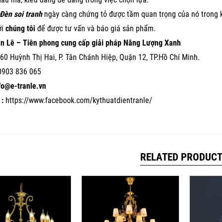
Đèn soi tranh
ngày càng chứng tỏ được tầm quan trọng của nó trong k
ới
chúng tôi
để được tư vấn và báo giá sản phẩm.
ần Lê – Tiên phong cung cấp giải pháp Năng Lượng Xanh
60 Huỳnh Thị Hai, P. Tân Chánh Hiệp, Quận 12, TP.Hồ Chí Minh.
0903 836 065
nfo@e-tranle.vn
:
https://www.facebook.com/kythuatdientranle/
RELATED PRODUC