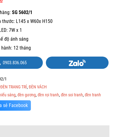
hàng:
SG 5602/1
h thước: L145 x W60x H150
LED: 7W x 1
hế độ ánh sáng
 hành: 12 tháng
0903.836.065
02/1
:
ĐÈN TRANG TRÍ
,
ĐÈN VÁCH
hiếu sáng
,
đèn gương
,
đèn rọi tranh
,
đèn soi tranh
,
đèn tranh
a sẻ Facebook