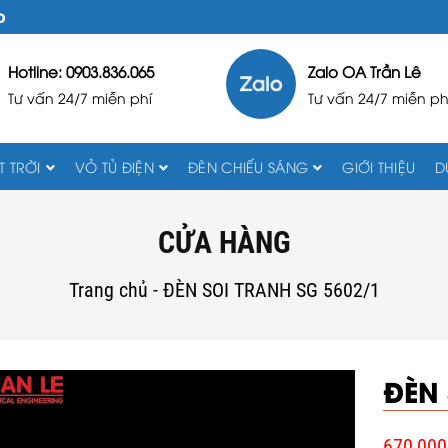
D
Hotline: 0903.836.065
Zalo OA Trần Lê
Tư vấn 24/7 miễn phí
Tư vấn 24/7 miễn ph
 TRỜI
VỎ TỦ ĐIỆN
ĐÈN CHIẾU SÁNG
GIỚI THIỆU
D
CỬA HÀNG
Trang chủ
-
ĐÈN SOI TRANH SG 5602/1
ĐÈN 
670,000