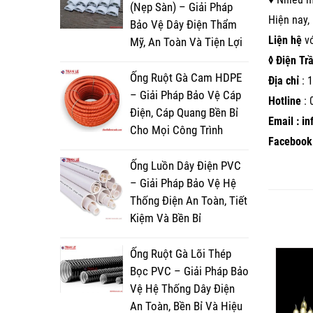
(Nẹp Sàn) – Giải Pháp
Hiện nay,
Bảo Vệ Dây Điện Thẩm
Liện hệ
v
Mỹ, An Toàn Và Tiện Lợi
◊ Điện Tr
Ống Ruột Gà Cam HDPE
Địa chỉ
: 1
– Giải Pháp Bảo Vệ Cáp
Hotline
:
Điện, Cáp Quang Bền Bỉ
Email : i
Cho Mọi Công Trình
Facebook 
Ống Luồn Dây Điện PVC
– Giải Pháp Bảo Vệ Hệ
Thống Điện An Toàn, Tiết
Kiệm Và Bền Bỉ
Ống Ruột Gà Lõi Thép
Bọc PVC – Giải Pháp Bảo
Vệ Hệ Thống Dây Điện
An Toàn, Bền Bỉ Và Hiệu