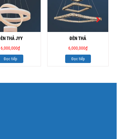
ĐÈN THẢ JYY
ĐÈN THẢ
ĐÈN PHA
6,000,000
₫
6,000,000
₫
8
Đọc tiếp
Đọc tiếp