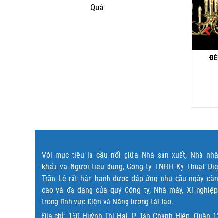
Quả
ĐÈN CHÙM ĐỒNG CĐ
ĐÈN CHÙM NẾN CN
ĐÈ
1245/24+6
87020/15+10+5
82,000,000
₫
47,100,000
₫
Đọc tiếp
Đọc tiếp
Với mục tiêu là cầu nối giữa Nhà sản xuất, Nhà nh
khẩu và Người tiêu dùng, Công ty TNHH Kỹ Thuật Đi
Trần Lê rất hân hạnh được đáp ứng nhu cầu ngày cà
cao và đa dạng của quý Công ty, Nhà máy, Xí nghiệ
trong lĩnh vực Điện và Năng lượng tái tạo.
Địa chỉ: 160 Huỳnh Thị Hai, P. Tân Chánh Hiệp, Quận 1