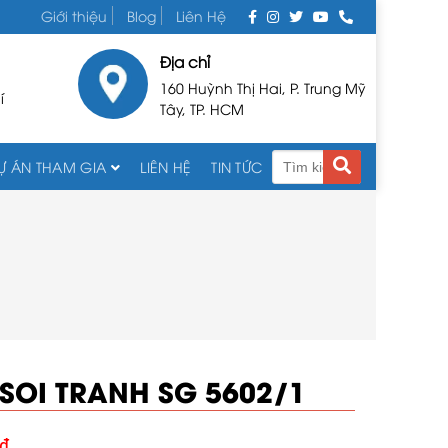
Giới thiệu
Blog
Liên Hệ
Địa chỉ
160 Huỳnh Thị Hai, P. Trung Mỹ
í
Tây, TP. HCM
Ự ÁN THAM GIA
LIÊN HỆ
TIN TỨC
SOI TRANH SG 5602/1
₫