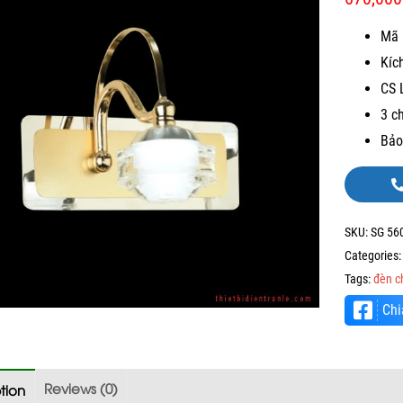
Mã 
Kíc
CS 
3 c
Bảo
SKU:
SG 56
Categories
Tags:
đèn c
Chi
Reviews (0)
tion