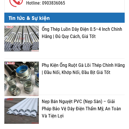
Hotline:
0903836065
Tin tức & Sự kiện
Ống Thép Luồn Dây Điện 0.5–4 Inch Chính
Hãng | Đủ Quy Cách, Giá Tốt
Phụ Kiện Ống Ruột Gà Lõi Thép Chính Hãng
| Đầu Nối, Khớp Nối, Đầu Bịt Giá Tốt
Nẹp Bán Nguyệt PVC (Nẹp Sàn) – Giải
Pháp Bảo Vệ Dây Điện Thẩm Mỹ, An Toàn
Và Tiện Lợi