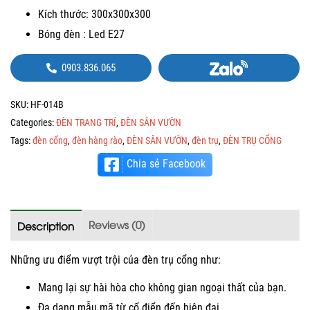
Kích thước: 300x300x300
Bóng đèn : Led E27
0903.836.065
SKU:
HF-014B
Categories:
ĐÈN TRANG TRÍ
,
ĐÈN SÂN VƯỜN
Tags:
đèn cổng
,
đèn hàng rào
,
ĐÈN SÂN VƯỜN
,
đèn trụ
,
ĐÈN TRỤ CỔNG
Chia sẻ Facebook
Reviews (0)
Description
Những ưu điểm vượt trội của đèn trụ cổng như:
Mang lại sự hài hòa cho không gian ngoại thất của bạn.
Đa dạng mẫu mã từ cổ điển đến hiện đại.