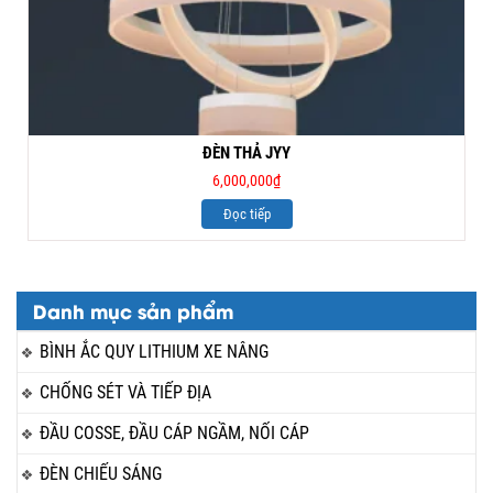
ĐÈN THẢ JYY
6,000,000
₫
Đọc tiếp
Danh mục sản phẩm
BÌNH ẮC QUY LITHIUM XE NÂNG
CHỐNG SÉT VÀ TIẾP ĐỊA
ĐẦU COSSE, ĐẦU CÁP NGẦM, NỐI CÁP
ĐÈN CHIẾU SÁNG