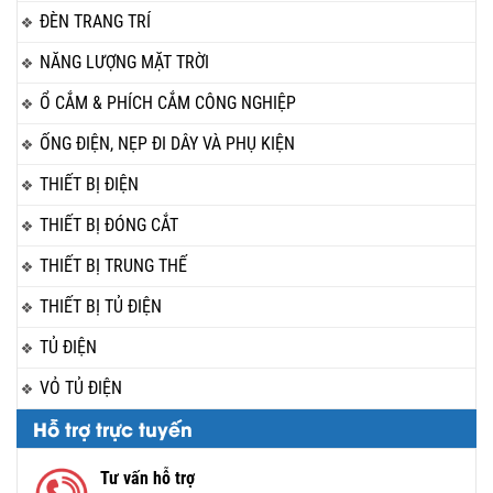
ĐÈN TRANG TRÍ
NĂNG LƯỢNG MẶT TRỜI
Ổ CẮM & PHÍCH CẮM CÔNG NGHIỆP
ỐNG ĐIỆN, NẸP ĐI DÂY VÀ PHỤ KIỆN
THIẾT BỊ ĐIỆN
THIẾT BỊ ĐÓNG CẮT
THIẾT BỊ TRUNG THẾ
THIẾT BỊ TỦ ĐIỆN
TỦ ĐIỆN
VỎ TỦ ĐIỆN
Hỗ trợ trực tuyến
Tư vấn hỗ trợ