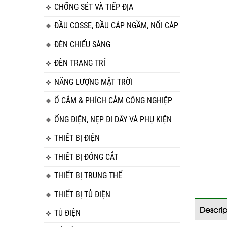
CHỐNG SÉT VÀ TIẾP ĐỊA
ĐẦU COSSE, ĐẦU CÁP NGẦM, NỐI CÁP
ĐÈN CHIẾU SÁNG
ĐÈN TRANG TRÍ
NĂNG LƯỢNG MẶT TRỜI
Ổ CẮM & PHÍCH CẮM CÔNG NGHIỆP
ỐNG ĐIỆN, NẸP ĐI DÂY VÀ PHỤ KIỆN
THIẾT BỊ ĐIỆN
THIẾT BỊ ĐÓNG CẮT
THIẾT BỊ TRUNG THẾ
THIẾT BỊ TỦ ĐIỆN
Descrip
TỦ ĐIỆN