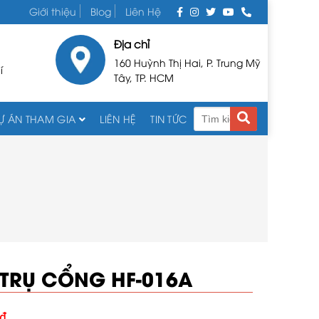
Giới thiệu
Blog
Liên Hệ
Địa chỉ
160 Huỳnh Thị Hai, P. Trung Mỹ
í
Tây, TP. HCM
Ự ÁN THAM GIA
LIÊN HỆ
TIN TỨC
 TRỤ CỔNG HF-016A
₫