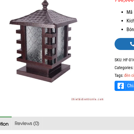
Mã 
Kíc
Bón
SKU:
HF-01
Categories
Tags:
đèn c
Chi
Reviews (0)
tion