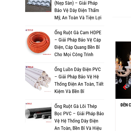
(Nẹp Sàn) – Giải Pháp
Bảo Vệ Dây Điện Thẩm
Mỹ, An Toàn Và Tiện Lợi
Ống Ruột Gà Cam HDPE
– Giải Pháp Bảo Vệ Cáp
Điện, Cáp Quang Bền Bỉ
Cho Mọi Công Trình
Ống Luồn Dây Điện PVC
– Giải Pháp Bảo Vệ Hệ
Thống Điện An Toàn, Tiết
Kiệm Và Bền Bỉ
ĐÈN ỐP TRẦN PHA LÊ MLF
ÈN PHA LÊ CFL 8876L
ĐÈN 
Ống Ruột Gà Lõi Thép
590
Bọc PVC – Giải Pháp Bảo
8,230,000
₫
5,655,000
₫
Vệ Hệ Thống Dây Điện
Đọc tiếp
Đọc tiếp
An Toàn, Bền Bỉ Và Hiệu