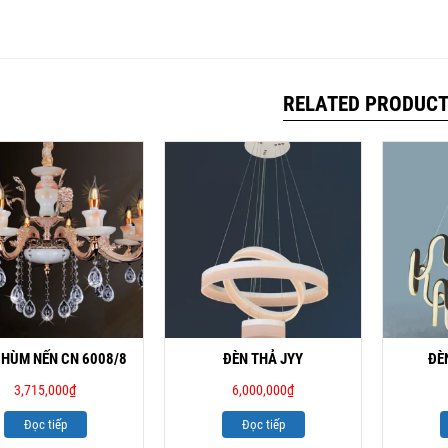
RELATED PRODUC
CHÙM NẾN CN 6008/8
ĐÈN THẢ JYY
ĐÈ
3,715,000
₫
6,000,000
₫
Đọc tiếp
Đọc tiếp