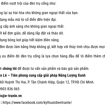
điểm vượt trội của đèn trụ cổng như:
g lại sự hài hòa cho không gian ngoại thất của bạn.
dạng mẫu mã từ cổ điển đến hiện đại.
g cấp ánh sáng cho không gian ngoại thất.
ết kế đơn giản, dễ dàng lắp đặt và tháo dở.
dụng bóng led giúp tiết kiệm điên năng.
đèn được làm bằng thép không gỉ, kết hợp với thủy tinh chịu được mọi 
 ưu điểm đó đèn trụ cổng là lựa chọn hàng đầu để tô điểm thêm cho
ới
chúng tôi
để được tư vấn sản phẩm và báo giá sản phẩm.
ần Lê – Tiên phong cung cấp giải pháp Năng Lượng Xanh
60 Huỳnh Thị Hai, P. Tân Chánh Hiệp, Quận 12, TP.Hồ Chí Minh.
0903 836 065
nfo@e-tranle.vn
:
https://www.facebook.com/kythuatdientranle/