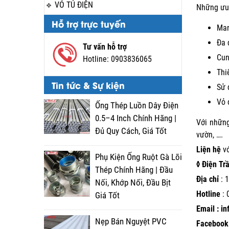
VỎ TỦ ĐIỆN
Những ưu 
Hỗ trợ trực tuyến
Man
Đa 
Tư vấn hỗ trợ
Cun
Hotline:
0903836065
Thi
Tin tức & Sự kiện
Sử 
Vỏ 
Ống Thép Luồn Dây Điện
0.5–4 Inch Chính Hãng |
Với những
Đủ Quy Cách, Giá Tốt
vườn, ….
Liện hệ
v
Phụ Kiện Ống Ruột Gà Lõi
◊ Điện Tr
Thép Chính Hãng | Đầu
Địa chỉ
: 1
Nối, Khớp Nối, Đầu Bịt
Hotline
:
Giá Tốt
Email : i
Nẹp Bán Nguyệt PVC
Facebook 