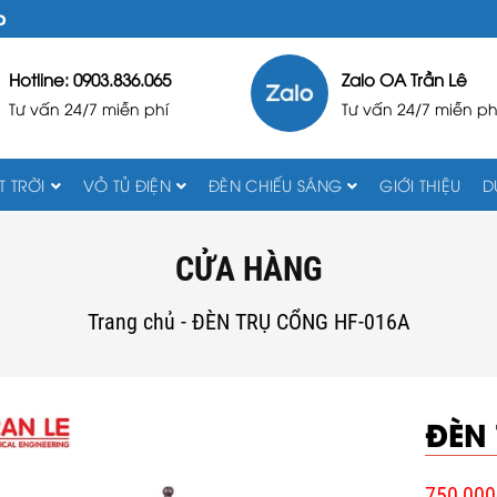
D
Hotline: 0903.836.065
Zalo OA Trần Lê
Tư vấn 24/7 miễn phí
Tư vấn 24/7 miễn ph
 TRỜI
VỎ TỦ ĐIỆN
ĐÈN CHIẾU SÁNG
GIỚI THIỆU
D
CỬA HÀNG
Trang chủ
-
ĐÈN TRỤ CỔNG HF-016A
ĐÈN
750,000