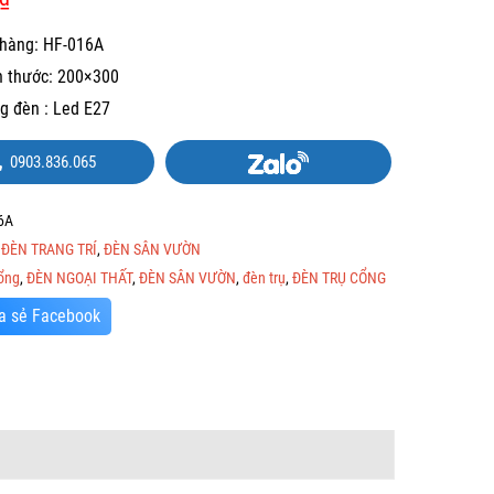
hàng: HF-016A
h thước: 200×300
g đèn : Led E27
0903.836.065
6A
:
ĐÈN TRANG TRÍ
,
ĐÈN SÂN VƯỜN
ổng
,
ĐÈN NGOẠI THẤT
,
ĐÈN SÂN VƯỜN
,
đèn trụ
,
ĐÈN TRỤ CỔNG
a sẻ Facebook