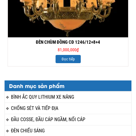
ĐÈN CHÙM ĐỒNG CĐ 1246/12+8+4
81,000,000
₫
Đọc tiếp
Danh mục sản phẩm
BÌNH ẮC QUY LITHIUM XE NÂNG
CHỐNG SÉT VÀ TIẾP ĐỊA
ĐẦU COSSE, ĐẦU CÁP NGẦM, NỐI CÁP
ĐÈN CHIẾU SÁNG