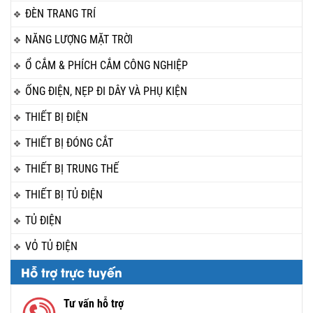
ĐÈN TRANG TRÍ
NĂNG LƯỢNG MẶT TRỜI
Ổ CẮM & PHÍCH CẮM CÔNG NGHIỆP
ỐNG ĐIỆN, NẸP ĐI DÂY VÀ PHỤ KIỆN
THIẾT BỊ ĐIỆN
THIẾT BỊ ĐÓNG CẮT
THIẾT BỊ TRUNG THẾ
THIẾT BỊ TỦ ĐIỆN
TỦ ĐIỆN
VỎ TỦ ĐIỆN
Hỗ trợ trực tuyến
Tư vấn hỗ trợ