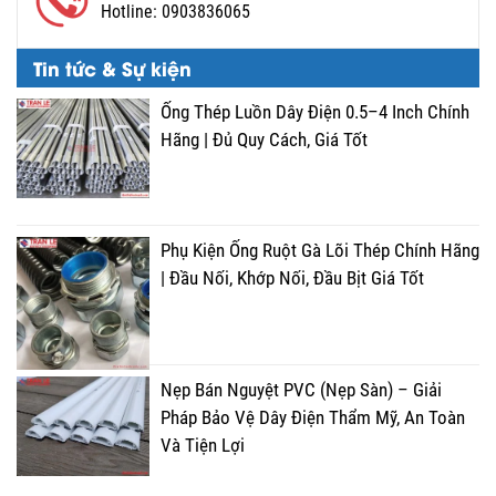
Hotline:
0903836065
Tin tức & Sự kiện
Ống Thép Luồn Dây Điện 0.5–4 Inch Chính
Hãng | Đủ Quy Cách, Giá Tốt
Phụ Kiện Ống Ruột Gà Lõi Thép Chính Hãng
| Đầu Nối, Khớp Nối, Đầu Bịt Giá Tốt
Nẹp Bán Nguyệt PVC (Nẹp Sàn) – Giải
Pháp Bảo Vệ Dây Điện Thẩm Mỹ, An Toàn
Và Tiện Lợi