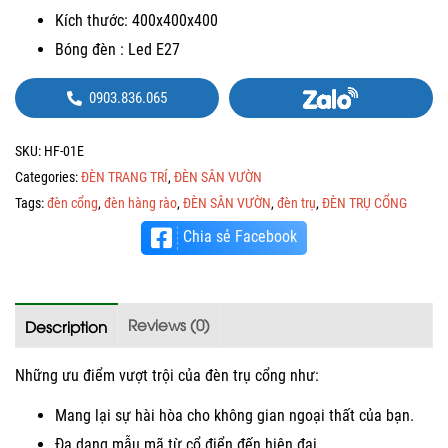
Kích thước: 400x400x400
Bóng đèn : Led E27
0903.836.065
SKU:
HF-01E
Categories:
ĐÈN TRANG TRÍ
,
ĐÈN SÂN VƯỜN
Tags:
đèn cổng
,
đèn hàng rào
,
ĐÈN SÂN VƯỜN
,
đèn trụ
,
ĐÈN TRỤ CỔNG
Chia sẻ Facebook
Reviews (0)
Description
Những ưu điểm vượt trội của đèn trụ cổng như:
Mang lại sự hài hòa cho không gian ngoại thất của bạn.
Đa dạng mẫu mã từ cổ điển đến hiện đại.