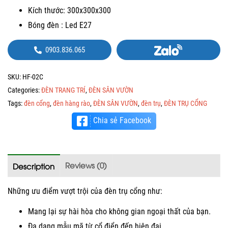
Kích thước: 300x300x300
Bóng đèn : Led E27
0903.836.065
SKU:
HF-02C
Categories:
ĐÈN TRANG TRÍ
,
ĐÈN SÂN VƯỜN
Tags:
đèn cổng
,
đèn hàng rào
,
ĐÈN SÂN VƯỜN
,
đèn trụ
,
ĐÈN TRỤ CỔNG
Chia sẻ Facebook
Reviews (0)
Description
Những ưu điểm vượt trội của đèn trụ cổng như:
Mang lại sự hài hòa cho không gian ngoại thất của bạn.
Đa dạng mẫu mã từ cổ điển đến hiện đại.