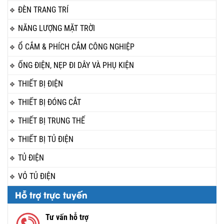
ĐÈN TRANG TRÍ
NĂNG LƯỢNG MẶT TRỜI
Ổ CẮM & PHÍCH CẮM CÔNG NGHIỆP
ỐNG ĐIỆN, NẸP ĐI DÂY VÀ PHỤ KIỆN
THIẾT BỊ ĐIỆN
THIẾT BỊ ĐÓNG CẮT
THIẾT BỊ TRUNG THẾ
THIẾT BỊ TỦ ĐIỆN
TỦ ĐIỆN
VỎ TỦ ĐIỆN
Hỗ trợ trực tuyến
Tư vấn hỗ trợ