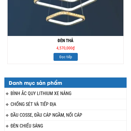
ĐÈN THẢ
4,570,000
₫
Đọc tiếp
Danh mục sản phẩm
BÌNH ẮC QUY LITHIUM XE NÂNG
CHỐNG SÉT VÀ TIẾP ĐỊA
ĐẦU COSSE, ĐẦU CÁP NGẦM, NỐI CÁP
ĐÈN CHIẾU SÁNG