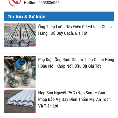
Hotline:
0903836065
Tin tức & Sự kiện
Ống Thép Luồn Dây Điện 0.5–4 Inch Chính
Hãng | Đủ Quy Cách, Giá Tốt
Phụ Kiện Ống Ruột Gà Lõi Thép Chính Hãng
| Đầu Nối, Khớp Nối, Đầu Bịt Giá Tốt
Nẹp Bán Nguyệt PVC (Nẹp Sàn) – Giải
Pháp Bảo Vệ Dây Điện Thẩm Mỹ, An Toàn
Và Tiện Lợi