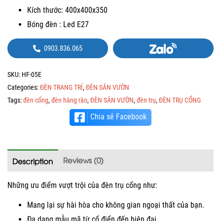
Kích thước: 400x400x350
Bóng đèn : Led E27
0903.836.065
SKU:
HF-05E
Categories:
ĐÈN TRANG TRÍ
,
ĐÈN SÂN VƯỜN
Tags:
đèn cổng
,
đèn hàng rào
,
ĐÈN SÂN VƯỜN
,
đèn trụ
,
ĐÈN TRỤ CỔNG
Chia sẻ Facebook
Reviews (0)
Description
Những ưu điểm vượt trội của đèn trụ cổng như:
Mang lại sự hài hòa cho không gian ngoại thất của bạn.
Đa dạng mẫu mã từ cổ điển đến hiện đại.