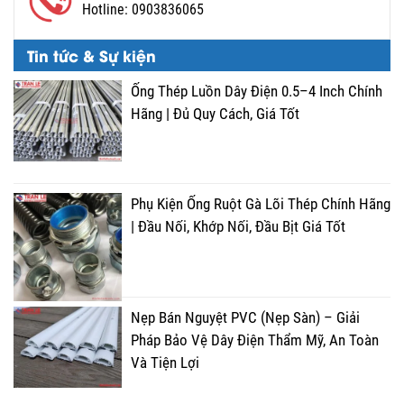
Hotline:
0903836065
Tin tức & Sự kiện
Ống Thép Luồn Dây Điện 0.5–4 Inch Chính
Hãng | Đủ Quy Cách, Giá Tốt
Phụ Kiện Ống Ruột Gà Lõi Thép Chính Hãng
| Đầu Nối, Khớp Nối, Đầu Bịt Giá Tốt
Nẹp Bán Nguyệt PVC (Nẹp Sàn) – Giải
Pháp Bảo Vệ Dây Điện Thẩm Mỹ, An Toàn
Và Tiện Lợi