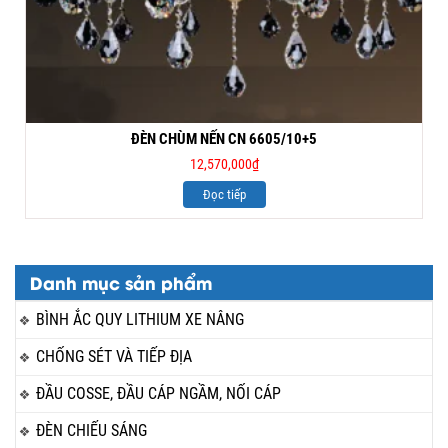
ĐÈN CHÙM NẾN CN 6605/10+5
12,570,000
₫
Đọc tiếp
Danh mục sản phẩm
BÌNH ẮC QUY LITHIUM XE NÂNG
CHỐNG SÉT VÀ TIẾP ĐỊA
ĐẦU COSSE, ĐẦU CÁP NGẦM, NỐI CÁP
ĐÈN CHIẾU SÁNG