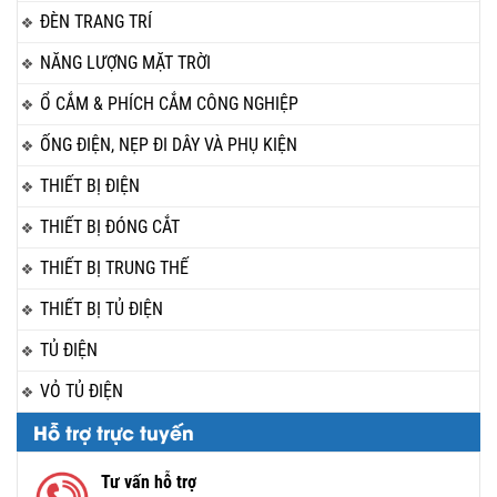
ĐÈN TRANG TRÍ
NĂNG LƯỢNG MẶT TRỜI
Ổ CẮM & PHÍCH CẮM CÔNG NGHIỆP
ỐNG ĐIỆN, NẸP ĐI DÂY VÀ PHỤ KIỆN
THIẾT BỊ ĐIỆN
THIẾT BỊ ĐÓNG CẮT
THIẾT BỊ TRUNG THẾ
THIẾT BỊ TỦ ĐIỆN
TỦ ĐIỆN
VỎ TỦ ĐIỆN
Hỗ trợ trực tuyến
Tư vấn hỗ trợ