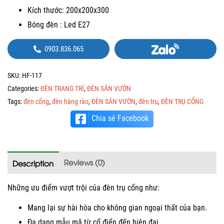
Kích thước: 200x200x300
Bóng đèn : Led E27
0903.836.065
SKU:
HF-117
Categories:
ĐÈN TRANG TRÍ
,
ĐÈN SÂN VƯỜN
Tags:
đèn cổng
,
đèn hàng rào
,
ĐÈN SÂN VƯỜN
,
đèn trụ
,
ĐÈN TRỤ CỔNG
Chia sẻ Facebook
Reviews (0)
Description
Những ưu điểm vượt trội của đèn trụ cổng như:
Mang lại sự hài hòa cho không gian ngoại thất của bạn.
Đa dạng mẫu mã từ cổ điển đến hiện đại.