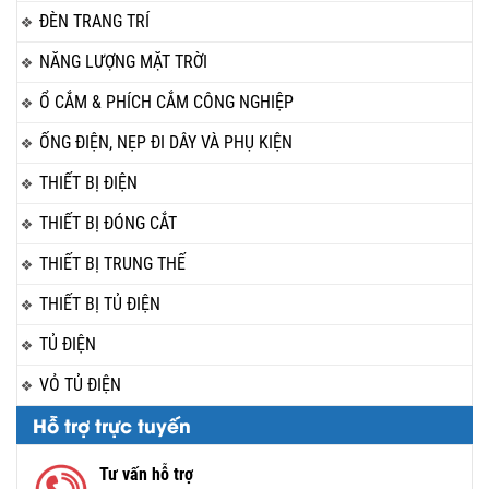
ĐÈN TRANG TRÍ
NĂNG LƯỢNG MẶT TRỜI
Ổ CẮM & PHÍCH CẮM CÔNG NGHIỆP
ỐNG ĐIỆN, NẸP ĐI DÂY VÀ PHỤ KIỆN
THIẾT BỊ ĐIỆN
THIẾT BỊ ĐÓNG CẮT
THIẾT BỊ TRUNG THẾ
THIẾT BỊ TỦ ĐIỆN
TỦ ĐIỆN
VỎ TỦ ĐIỆN
Hỗ trợ trực tuyến
Tư vấn hỗ trợ