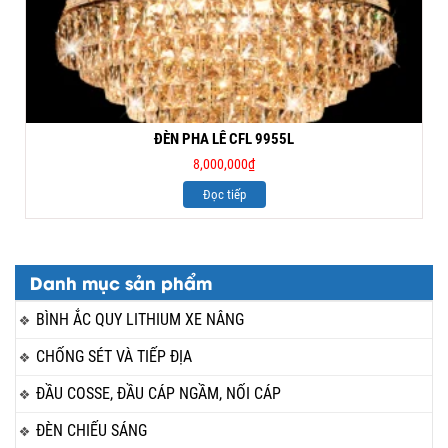
ĐÈN PHA LÊ CFL 9955L
8,000,000
₫
Đọc tiếp
Danh mục sản phẩm
BÌNH ẮC QUY LITHIUM XE NÂNG
CHỐNG SÉT VÀ TIẾP ĐỊA
ĐẦU COSSE, ĐẦU CÁP NGẦM, NỐI CÁP
ĐÈN CHIẾU SÁNG