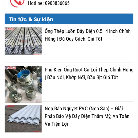
Hotline:
0903836065
Tin tức & Sự kiện
Ống Thép Luồn Dây Điện 0.5–4 Inch Chính
Hãng | Đủ Quy Cách, Giá Tốt
Phụ Kiện Ống Ruột Gà Lõi Thép Chính Hãng
| Đầu Nối, Khớp Nối, Đầu Bịt Giá Tốt
Nẹp Bán Nguyệt PVC (Nẹp Sàn) – Giải
Pháp Bảo Vệ Dây Điện Thẩm Mỹ, An Toàn
Và Tiện Lợi