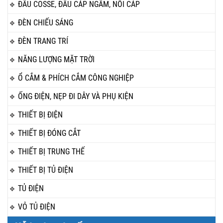
ĐẦU COSSE, ĐẦU CÁP NGẦM, NỐI CÁP
ĐÈN CHIẾU SÁNG
ĐÈN TRANG TRÍ
NĂNG LƯỢNG MẶT TRỜI
Ổ CẮM & PHÍCH CẮM CÔNG NGHIỆP
ỐNG ĐIỆN, NẸP ĐI DÂY VÀ PHỤ KIỆN
THIẾT BỊ ĐIỆN
THIẾT BỊ ĐÓNG CẮT
THIẾT BỊ TRUNG THẾ
THIẾT BỊ TỦ ĐIỆN
TỦ ĐIỆN
VỎ TỦ ĐIỆN