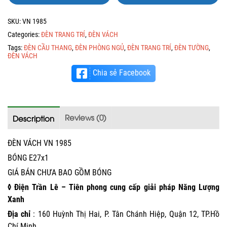
SKU:
VN 1985
Categories:
ĐÈN TRANG TRÍ
,
ĐÈN VÁCH
Tags:
ĐÈN CẦU THANG
,
ĐÈN PHÒNG NGỦ
,
ĐÈN TRANG TRÍ
,
ĐÈN TƯỜNG
,
ĐÈN VÁCH
Chia sẻ Facebook
Reviews (0)
Description
ĐÈN VÁCH VN 1985
BÓNG E27x1
GIÁ BÁN CHƯA BAO GỒM BÓNG
◊ Điện Trần Lê – Tiên phong cung cấp giải pháp Năng Lượng
Xanh
Địa chỉ
: 160 Huỳnh Thị Hai, P. Tân Chánh Hiệp, Quận 12, TP.Hồ
Chí Minh.