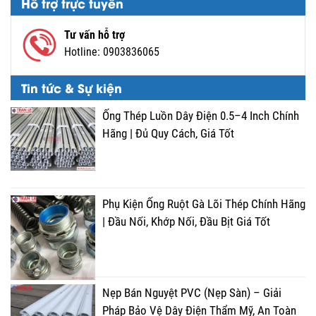
Hỗ trợ trực tuyến
Tư vấn hỗ trợ
Hotline:
0903836065
Tin tức & Sự kiện
Ống Thép Luồn Dây Điện 0.5–4 Inch Chính
Hãng | Đủ Quy Cách, Giá Tốt
Phụ Kiện Ống Ruột Gà Lõi Thép Chính Hãng
| Đầu Nối, Khớp Nối, Đầu Bịt Giá Tốt
Nẹp Bán Nguyệt PVC (Nẹp Sàn) – Giải
Pháp Bảo Vệ Dây Điện Thẩm Mỹ, An Toàn