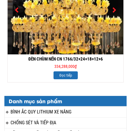
ĐÈN CHÙM NẾN CN 1766/32+24+18+12+6
334,288,000
₫
Đọc tiếp
Danh mục sản phẩm
BÌNH ẮC QUY LITHIUM XE NÂNG
CHỐNG SÉT VÀ TIẾP ĐỊA