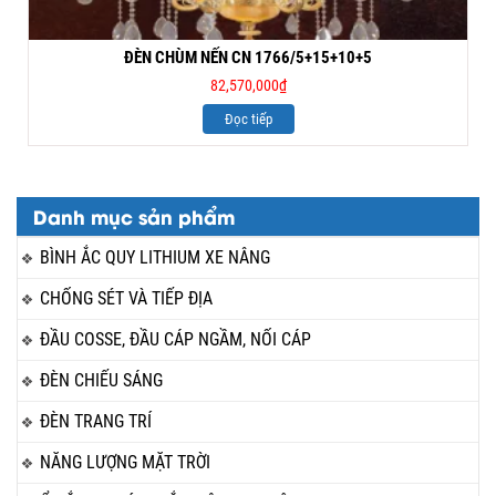
ĐÈN CHÙM NẾN CN 1766/5+15+10+5
82,570,000
₫
Đọc tiếp
Danh mục sản phẩm
BÌNH ẮC QUY LITHIUM XE NÂNG
CHỐNG SÉT VÀ TIẾP ĐỊA
ĐẦU COSSE, ĐẦU CÁP NGẦM, NỐI CÁP
ĐÈN CHIẾU SÁNG
ĐÈN TRANG TRÍ
NĂNG LƯỢNG MẶT TRỜI