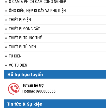
Ổ CẮM & PHÍCH CẮM CÔNG NGHIỆP
ỐNG ĐIỆN, NẸP ĐI DÂY VÀ PHỤ KIỆN
THIẾT BỊ ĐIỆN
THIẾT BỊ ĐÓNG CẮT
THIẾT BỊ TRUNG THẾ
THIẾT BỊ TỦ ĐIỆN
TỦ ĐIỆN
VỎ TỦ ĐIỆN
Hỗ trợ trực tuyến
Tư vấn hỗ trợ
Hotline:
0903836065
Tin tức & Sự kiện