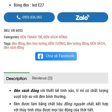
Bóng đèn : led E27
0903.836.065
SKU:
VĐ 6052
Categories:
ĐÈN TRANG TRÍ
,
ĐÈN VÁCH ĐỒNG
Tags:
đèn đồng
,
đèn treo tường
,
ĐÈN TƯỜNG
,
đèn tường đồng
,
ĐÈN VÁCH
,
đèn vách đồng
Chia sẻ Facebook
Reviews (0)
Description
Đèn vách đồng
với thiết kế tinh xảo, tỉ mỉ có chất lượng
vượt trội so với đèn bình thường.
Đèn được làm bằng chất liệu
đồng nguyên chất
, kết hợp
với thủy tinh chịu được mọi tác động của thời tiết.