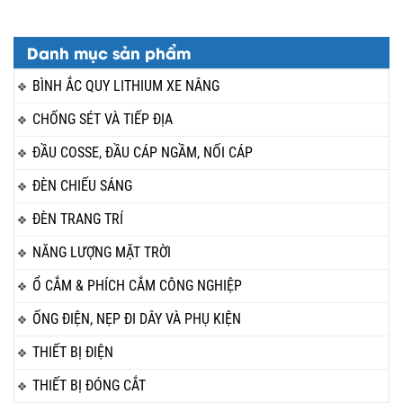
Danh mục sản phẩm
BÌNH ẮC QUY LITHIUM XE NÂNG
CHỐNG SÉT VÀ TIẾP ĐỊA
ĐẦU COSSE, ĐẦU CÁP NGẦM, NỐI CÁP
ĐÈN CHIẾU SÁNG
ĐÈN TRANG TRÍ
NĂNG LƯỢNG MẶT TRỜI
Ổ CẮM & PHÍCH CẮM CÔNG NGHIỆP
ỐNG ĐIỆN, NẸP ĐI DÂY VÀ PHỤ KIỆN
THIẾT BỊ ĐIỆN
THIẾT BỊ ĐÓNG CẮT