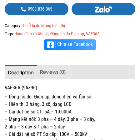
0903.836.065
Category:
Thiết bị đo lường hiển thị
Tags:
dòng điện và tần số
,
Đồng hồ đo Điện áp
,
VAF36A
Chia sẻ Facebook
Reviews (0)
Description
VAF36A (96×96)
– Đồng hồ đo: Điện áp, dòng điện và tần số
– Hiển thị 3 hàng, 3 số, dạng LCD
– Cài đặt hệ số CT: 5A – 10.000A
– Mạng kết nối: 3 pha – 4 dây, 3 pha – 3 dây,
2 pha – 3 dây & 1 pha – 2 dây
– Cài đặt hệ số PT Sơ cấp: 100V – 500kV