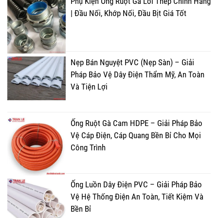
Phụ Kiện Ống Ruột Gà Lõi Thép Chính Hãng
| Đầu Nối, Khớp Nối, Đầu Bịt Giá Tốt
Nẹp Bán Nguyệt PVC (Nẹp Sàn) – Giải
Pháp Bảo Vệ Dây Điện Thẩm Mỹ, An Toàn
Và Tiện Lợi
Ống Ruột Gà Cam HDPE – Giải Pháp Bảo
Vệ Cáp Điện, Cáp Quang Bền Bỉ Cho Mọi
Công Trình
Ống Luồn Dây Điện PVC – Giải Pháp Bảo
Vệ Hệ Thống Điện An Toàn, Tiết Kiệm Và
Bền Bỉ