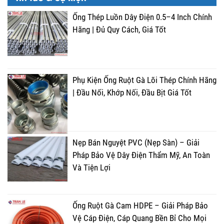
Ống Thép Luồn Dây Điện 0.5–4 Inch Chính
Hãng | Đủ Quy Cách, Giá Tốt
Phụ Kiện Ống Ruột Gà Lõi Thép Chính Hãng
| Đầu Nối, Khớp Nối, Đầu Bịt Giá Tốt
Nẹp Bán Nguyệt PVC (Nẹp Sàn) – Giải
Pháp Bảo Vệ Dây Điện Thẩm Mỹ, An Toàn
Và Tiện Lợi
Ống Ruột Gà Cam HDPE – Giải Pháp Bảo
Vệ Cáp Điện, Cáp Quang Bền Bỉ Cho Mọi