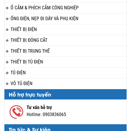
Ổ CẮM & PHÍCH CẮM CÔNG NGHIỆP
ỐNG ĐIỆN, NẸP ĐI DÂY VÀ PHỤ KIỆN
THIẾT BỊ ĐIỆN
THIẾT BỊ ĐÓNG CẮT
THIẾT BỊ TRUNG THẾ
THIẾT BỊ TỦ ĐIỆN
TỦ ĐIỆN
VỎ TỦ ĐIỆN
Hỗ trợ trực tuyến
Tư vấn hỗ trợ
Hotline:
0903836065
Tin tức & Sự kiện