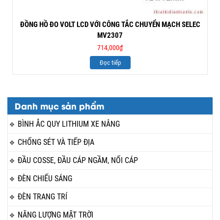
ĐỒNG HỒ ĐO VOLT LCD VỚI CÔNG TẮC CHUYỂN MẠCH SELEC
MV2307
714,000
₫
Đọc tiếp
Danh mục sản phẩm
BÌNH ẮC QUY LITHIUM XE NÂNG
CHỐNG SÉT VÀ TIẾP ĐỊA
ĐẦU COSSE, ĐẦU CÁP NGẦM, NỐI CÁP
ĐÈN CHIẾU SÁNG
ĐÈN TRANG TRÍ
NĂNG LƯỢNG MẶT TRỜI