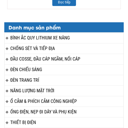
Đọc tiếp
Danh mục sản phẩm
BÌNH ẮC QUY LITHIUM XE NÂNG
CHỐNG SÉT VÀ TIẾP ĐỊA
ĐẦU COSSE, ĐẦU CÁP NGẦM, NỐI CÁP
ĐÈN CHIẾU SÁNG
ĐÈN TRANG TRÍ
NĂNG LƯỢNG MẶT TRỜI
Ổ CẮM & PHÍCH CẮM CÔNG NGHIỆP
ỐNG ĐIỆN, NẸP ĐI DÂY VÀ PHỤ KIỆN
THIẾT BỊ ĐIỆN