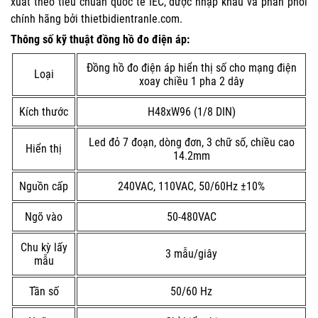
xuất theo tiêu chuẩn quốc tế IEC, được nhập khẩu và phân phối
chính hãng bởi thietbidientranle.com.
Thông số kỹ thuật đồng hồ đo điện áp:
Đồng hồ đo điện áp hiển thị số cho mạng điện
Loại
xoay chiều 1 pha 2 dây
Kích thước
H48xW96 (1/8 DIN)
Led đỏ 7 đoạn, dòng đơn, 3 chữ số, chiều cao
Hiển thị
14.2mm
Nguồn cấp
240VAC, 110VAC, 50/60Hz ±10%
Ngõ vào
50-480VAC
Chu kỳ lấy
3 mẫu/giây
mẫu
Tần số
50/60 Hz