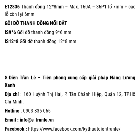
E12836
Thanh đồng 12*8mm – Max. 160A – 36P1 lổ 7mm + các
lỗ còn lại 6mm
GỒI ĐỠ THANH ĐỒNG NỐI ĐẤT
IS9*6
Gối đỡ thanh đồng 9*6 mm
IS12*8
Gối đỡ thanh đồng 12*8 mm
◊ Điện Trần Lê – Tiên phong cung cấp giải pháp Năng Lượng
Xanh
Địa chỉ
: 160 Huỳnh Thị Hai, P. Tân Chánh Hiệp, Quận 12, TP.Hồ
Chí Minh.
Hotline
:
0903 836 065
Email : info@e-tranle.vn
Facebook :
https://www.facebook.com/kythuatdientranle/