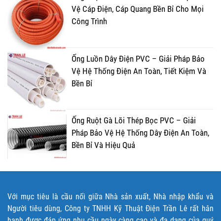
Vệ Cáp Điện, Cáp Quang Bền Bỉ Cho Mọi
Công Trình
Ống Luồn Dây Điện PVC – Giải Pháp Bảo
Vệ Hệ Thống Điện An Toàn, Tiết Kiệm Và
Bền Bỉ
Ống Ruột Gà Lõi Thép Bọc PVC – Giải
Pháp Bảo Vệ Hệ Thống Dây Điện An Toàn,
Bền Bỉ Và Hiệu Quả
Với mục tiêu là cầu nối giữa Nhà sản xuất, Nhà nhập khẩu và
Người tiêu dùng, Công ty TNHH Kỹ Thuật Điện Trần Lê rất hân
hạnh được đáp ứng nhu cầu ngày càng cao và đa dạng của quý