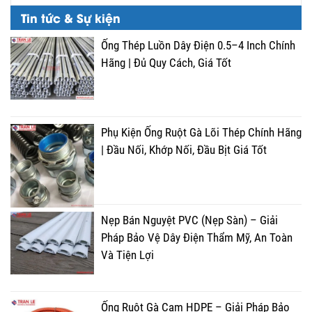
Tin tức & Sự kiện
Ống Thép Luồn Dây Điện 0.5–4 Inch Chính
Hãng | Đủ Quy Cách, Giá Tốt
Phụ Kiện Ống Ruột Gà Lõi Thép Chính Hãng
| Đầu Nối, Khớp Nối, Đầu Bịt Giá Tốt
Nẹp Bán Nguyệt PVC (Nẹp Sàn) – Giải
Pháp Bảo Vệ Dây Điện Thẩm Mỹ, An Toàn
Và Tiện Lợi
Ống Ruột Gà Cam HDPE – Giải Pháp Bảo