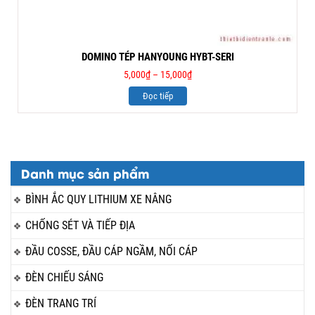
DOMINO TÉP HANYOUNG HYBT-SERI
5,000
₫
–
15,000
₫
Đọc tiếp
Danh mục sản phẩm
BÌNH ẮC QUY LITHIUM XE NÂNG
CHỐNG SÉT VÀ TIẾP ĐỊA
ĐẦU COSSE, ĐẦU CÁP NGẦM, NỐI CÁP
ĐÈN CHIẾU SÁNG
ĐÈN TRANG TRÍ