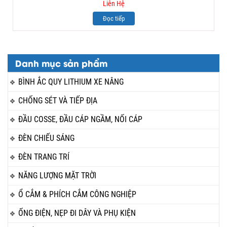
Liên Hệ
Đọc tiếp
Danh mục sản phẩm
BÌNH ẮC QUY LITHIUM XE NÂNG
CHỐNG SÉT VÀ TIẾP ĐỊA
ĐẦU COSSE, ĐẦU CÁP NGẦM, NỐI CÁP
ĐÈN CHIẾU SÁNG
ĐÈN TRANG TRÍ
NĂNG LƯỢNG MẶT TRỜI
Ổ CẮM & PHÍCH CẮM CÔNG NGHIỆP
ỐNG ĐIỆN, NẸP ĐI DÂY VÀ PHỤ KIỆN