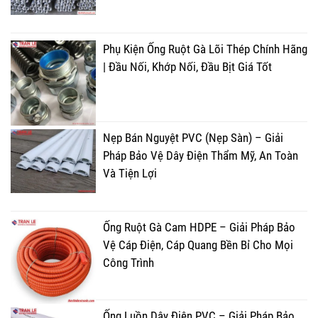
Phụ Kiện Ống Ruột Gà Lõi Thép Chính Hãng
| Đầu Nối, Khớp Nối, Đầu Bịt Giá Tốt
Nẹp Bán Nguyệt PVC (Nẹp Sàn) – Giải
Pháp Bảo Vệ Dây Điện Thẩm Mỹ, An Toàn
Và Tiện Lợi
Ống Ruột Gà Cam HDPE – Giải Pháp Bảo
Vệ Cáp Điện, Cáp Quang Bền Bỉ Cho Mọi
Công Trình
Ống Luồn Dây Điện PVC – Giải Pháp Bảo