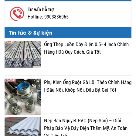
Tư vấn hỗ trợ
Hotline:
0903836065
Tin tức & Sự kiện
Ống Thép Luồn Dây Điện 0.5–4 Inch Chính
Hãng | Đủ Quy Cách, Giá Tốt
Phụ Kiện Ống Ruột Gà Lõi Thép Chính Hãng
| Đầu Nối, Khớp Nối, Đầu Bịt Giá Tốt
Nẹp Bán Nguyệt PVC (Nẹp Sàn) – Giải
Pháp Bảo Vệ Dây Điện Thẩm Mỹ, An Toàn
Và Tiện Lợi