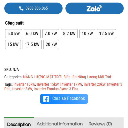
0903.836.065
Công suất
5.0 kW
6.0 kW
7.0 kW
8.2 kW
10 kW
12.5 kW
15 kW
17.5 kW
20 kW
SKU:
N/A
Categories:
NĂNG LƯỢNG MẶT TRỜI
,
Biến tần Năng Lượng Mặt Trời
Tags:
Inverter 10kW
,
Inverter 15kW
,
Inverter 17kW
,
Inverter 20kW
,
Inverter 3
Pha
,
Inverter 3kW
,
Inverter Fronius Symo 3 Pha
Chia sẻ Facebook
Additional information
Reviews (0)
Description