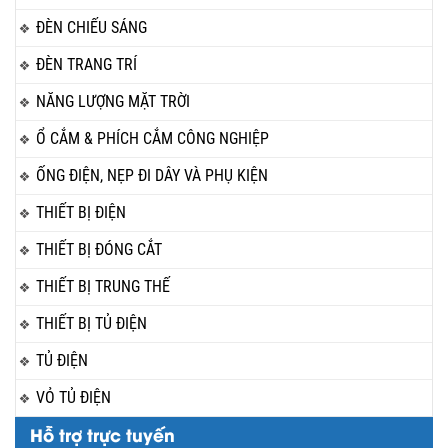
ĐÈN CHIẾU SÁNG
ĐÈN TRANG TRÍ
NĂNG LƯỢNG MẶT TRỜI
Ổ CẮM & PHÍCH CẮM CÔNG NGHIỆP
ỐNG ĐIỆN, NẸP ĐI DÂY VÀ PHỤ KIỆN
THIẾT BỊ ĐIỆN
THIẾT BỊ ĐÓNG CẮT
THIẾT BỊ TRUNG THẾ
THIẾT BỊ TỦ ĐIỆN
TỦ ĐIỆN
VỎ TỦ ĐIỆN
Hỗ trợ trực tuyến