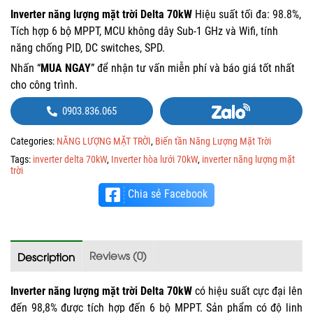
Inverter năng lượng mặt trời Delta 70kW
Hiệu suất tối đa: 98.8%,
Tích hợp 6 bộ MPPT, MCU không dây Sub-1 GHz và Wifi, tính
năng chống PID, DC switches, SPD.
Nhấn “
MUA NGAY
” để nhận tư vấn miễn phí và báo giá tốt nhất
cho công trình.
0903.836.065
Categories:
NĂNG LƯỢNG MẶT TRỜI
,
Biến tần Năng Lượng Mặt Trời
Tags:
inverter delta 70kW
,
Inverter hòa lưới 70kW
,
inverter năng lượng mặt
trời
Chia sẻ Facebook
Reviews (0)
Description
Inverter năng lượng mặt trời Delta 70kW
có hiệu suất cực đại lên
đến 98,8% được tích hợp đến 6 bộ MPPT. Sản phẩm có độ linh