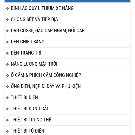
BÌNH ẮC QUY LITHIUM XE NÂNG
CHỐNG SÉT VÀ TIẾP ĐỊA
ĐẦU COSSE, ĐẦU CÁP NGẦM, NỐI CÁP
ĐÈN CHIẾU SÁNG
ĐÈN TRANG TRÍ
NĂNG LƯỢNG MẶT TRỜI
Ổ CẮM & PHÍCH CẮM CÔNG NGHIỆP
ỐNG ĐIỆN, NẸP ĐI DÂY VÀ PHỤ KIỆN
THIẾT BỊ ĐIỆN
THIẾT BỊ ĐÓNG CẮT
THIẾT BỊ TRUNG THẾ
THIẾT BỊ TỦ ĐIỆN