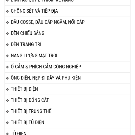
CHỐNG SÉT VÀ TIẾP ĐỊA
ĐẦU COSSE, ĐẦU CÁP NGẦM, NỐI CÁP
ĐÈN CHIẾU SÁNG
ĐÈN TRANG TRÍ
NĂNG LƯỢNG MẶT TRỜI
Ổ CẮM & PHÍCH CẮM CÔNG NGHIỆP
ỐNG ĐIỆN, NẸP ĐI DÂY VÀ PHỤ KIỆN
THIẾT BỊ ĐIỆN
THIẾT BỊ ĐÓNG CẮT
THIẾT BỊ TRUNG THẾ
THIẾT BỊ TỦ ĐIỆN
TỦ ĐIỆN