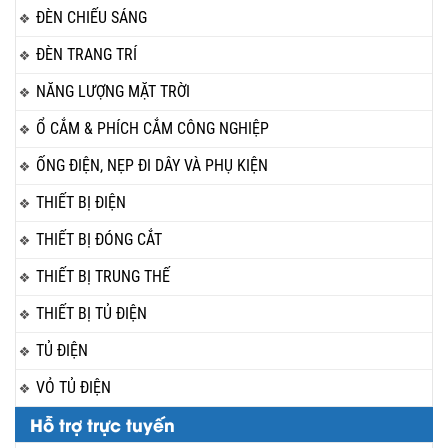
ĐÈN CHIẾU SÁNG
ĐÈN TRANG TRÍ
NĂNG LƯỢNG MẶT TRỜI
Ổ CẮM & PHÍCH CẮM CÔNG NGHIỆP
ỐNG ĐIỆN, NẸP ĐI DÂY VÀ PHỤ KIỆN
THIẾT BỊ ĐIỆN
THIẾT BỊ ĐÓNG CẮT
THIẾT BỊ TRUNG THẾ
THIẾT BỊ TỦ ĐIỆN
TỦ ĐIỆN
VỎ TỦ ĐIỆN
Hỗ trợ trực tuyến