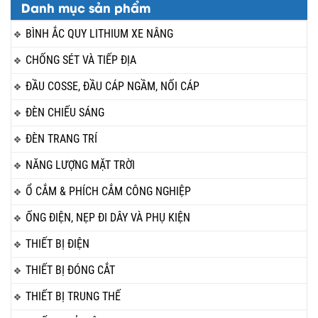
Danh mục sản phẩm
BÌNH ẮC QUY LITHIUM XE NÂNG
CHỐNG SÉT VÀ TIẾP ĐỊA
ĐẦU COSSE, ĐẦU CÁP NGẦM, NỐI CÁP
ĐÈN CHIẾU SÁNG
ĐÈN TRANG TRÍ
NĂNG LƯỢNG MẶT TRỜI
Ổ CẮM & PHÍCH CẮM CÔNG NGHIỆP
ỐNG ĐIỆN, NẸP ĐI DÂY VÀ PHỤ KIỆN
THIẾT BỊ ĐIỆN
THIẾT BỊ ĐÓNG CẮT
THIẾT BỊ TRUNG THẾ