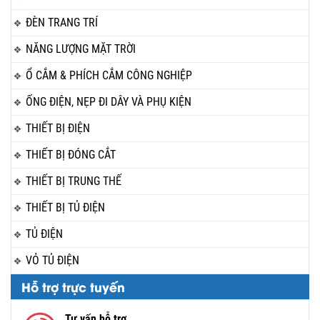
ĐÈN TRANG TRÍ
NĂNG LƯỢNG MẶT TRỜI
Ổ CẮM & PHÍCH CẮM CÔNG NGHIỆP
ỐNG ĐIỆN, NẸP ĐI DÂY VÀ PHỤ KIỆN
THIẾT BỊ ĐIỆN
THIẾT BỊ ĐÓNG CẮT
THIẾT BỊ TRUNG THẾ
THIẾT BỊ TỦ ĐIỆN
TỦ ĐIỆN
VỎ TỦ ĐIỆN
Hỗ trợ trực tuyến
Tư vấn hỗ trợ