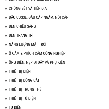
CHỐNG SÉT VÀ TIẾP ĐỊA
ĐẦU COSSE, ĐẦU CÁP NGẦM, NỐI CÁP
ĐÈN CHIẾU SÁNG
ĐÈN TRANG TRÍ
NĂNG LƯỢNG MẶT TRỜI
Ổ CẮM & PHÍCH CẮM CÔNG NGHIỆP
ỐNG ĐIỆN, NẸP ĐI DÂY VÀ PHỤ KIỆN
THIẾT BỊ ĐIỆN
THIẾT BỊ ĐÓNG CẮT
THIẾT BỊ TRUNG THẾ
THIẾT BỊ TỦ ĐIỆN
TỦ ĐIỆN