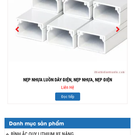
NẸP NHỰA LUỒN DÂY ĐIỆN, NẸP NHỰA, NẸP ĐIỆN
Liên Hệ
Đọc tiếp
Danh mục sản phẩm
BÌNH ẮC QUY LITHIUM XE NÂNG