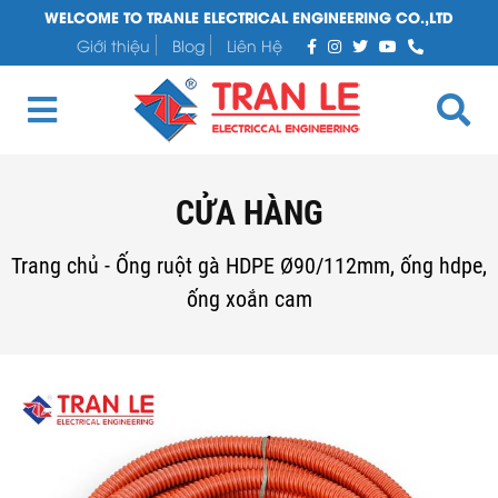
WELCOME TO TRANLE ELECTRICAL ENGINEERING CO.,LTD
Giới thiệu
Blog
Liên Hệ
CỬA HÀNG
Trang chủ
-
Ống ruột gà HDPE Ø90/112mm, ống hdpe,
ống xoắn cam