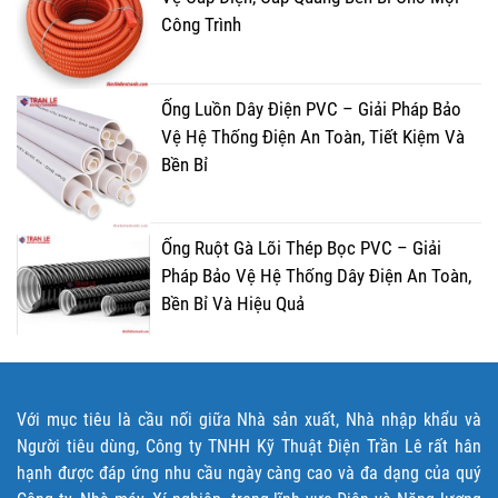
Công Trình
Ống Luồn Dây Điện PVC – Giải Pháp Bảo
Vệ Hệ Thống Điện An Toàn, Tiết Kiệm Và
Bền Bỉ
Ống Ruột Gà Lõi Thép Bọc PVC – Giải
Pháp Bảo Vệ Hệ Thống Dây Điện An Toàn,
Bền Bỉ Và Hiệu Quả
Với mục tiêu là cầu nối giữa Nhà sản xuất, Nhà nhập khẩu và
Người tiêu dùng, Công ty TNHH Kỹ Thuật Điện Trần Lê rất hân
hạnh được đáp ứng nhu cầu ngày càng cao và đa dạng của quý