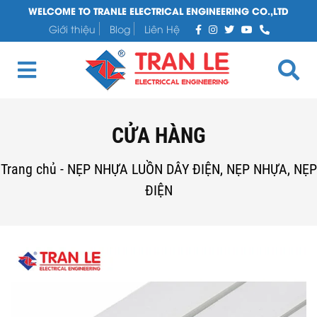
WELCOME TO TRANLE ELECTRICAL ENGINEERING CO.,LTD
Giới thiệu
Blog
Liên Hệ
CỬA HÀNG
Trang chủ
-
NẸP NHỰA LUỒN DÂY ĐIỆN, NẸP NHỰA, NẸP
ĐIỆN