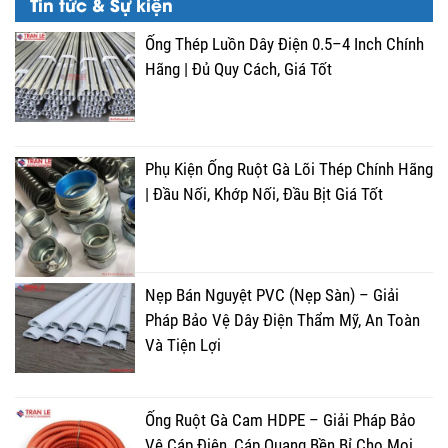
Tin tức & Sự kiện
Ống Thép Luồn Dây Điện 0.5–4 Inch Chính
Hãng | Đủ Quy Cách, Giá Tốt
Phụ Kiện Ống Ruột Gà Lõi Thép Chính Hãng
| Đầu Nối, Khớp Nối, Đầu Bịt Giá Tốt
Nẹp Bán Nguyệt PVC (Nẹp Sàn) – Giải
Pháp Bảo Vệ Dây Điện Thẩm Mỹ, An Toàn
Và Tiện Lợi
Ống Ruột Gà Cam HDPE – Giải Pháp Bảo
Vệ Cáp Điện, Cáp Quang Bền Bỉ Cho Mọi