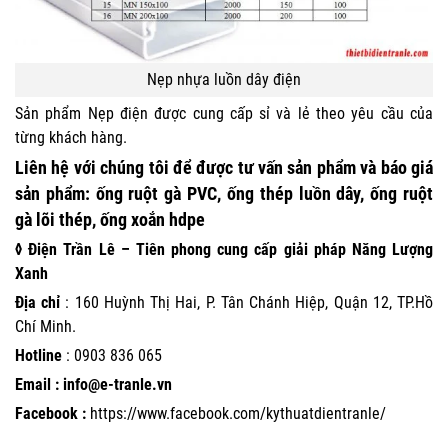
Nẹp nhựa luồn dây điện
Sản phẩm Nẹp điện được cung cấp sỉ và lẻ theo yêu cầu của
từng khách hàng.
Liên hệ
với
chúng tôi
để được tư vấn sản phẩm và báo giá
sản phẩm:
ống ruột gà PVC, ống thép luồn dây, ống ruột
gà lõi thép, ống xoắn hdpe
◊ Điện Trần Lê – Tiên phong cung cấp giải pháp Năng Lượng
Xanh
Địa chỉ
: 160 Huỳnh Thị Hai, P. Tân Chánh Hiệp, Quận 12, TP.Hồ
Chí Minh.
Hotline
:
0903 836 065
Email : info@e-tranle.vn
Facebook :
https://www.facebook.com/kythuatdientranle/