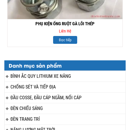
PHỤ KIỆN ỐNG RUỘT GÀ LÕI THÉP
Liên Hệ
Đọc tiếp
Danh mục sản phẩm
BÌNH ẮC QUY LITHIUM XE NÂNG
CHỐNG SÉT VÀ TIẾP ĐỊA
ĐẦU COSSE, ĐẦU CÁP NGẦM, NỐI CÁP
ĐÈN CHIẾU SÁNG
ĐÈN TRANG TRÍ
NĂNG LƯỢNG MẶT TRỜI