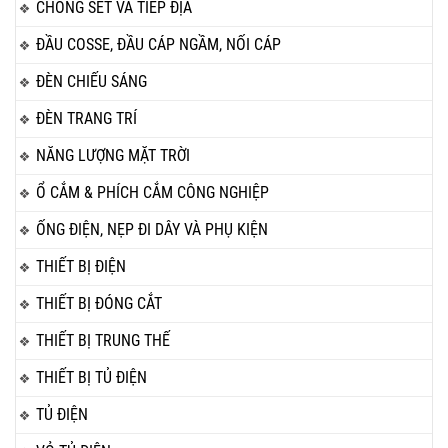
CHỐNG SÉT VÀ TIẾP ĐỊA
ĐẦU COSSE, ĐẦU CÁP NGẦM, NỐI CÁP
ĐÈN CHIẾU SÁNG
ĐÈN TRANG TRÍ
NĂNG LƯỢNG MẶT TRỜI
Ổ CẮM & PHÍCH CẮM CÔNG NGHIỆP
ỐNG ĐIỆN, NẸP ĐI DÂY VÀ PHỤ KIỆN
THIẾT BỊ ĐIỆN
THIẾT BỊ ĐÓNG CẮT
THIẾT BỊ TRUNG THẾ
THIẾT BỊ TỦ ĐIỆN
TỦ ĐIỆN