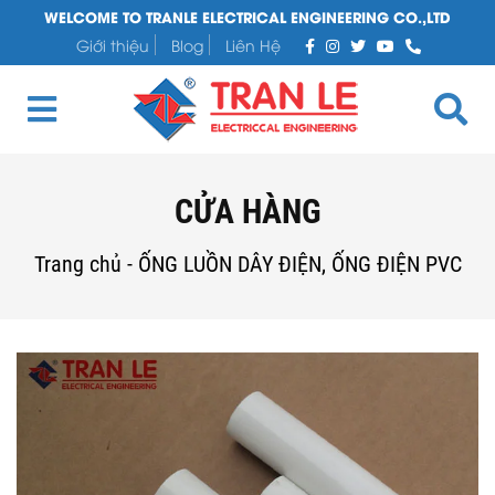
WELCOME TO TRANLE ELECTRICAL ENGINEERING CO.,LTD
Giới thiệu
Blog
Liên Hệ
CỬA HÀNG
Trang chủ
-
ỐNG LUỒN DÂY ĐIỆN, ỐNG ĐIỆN PVC